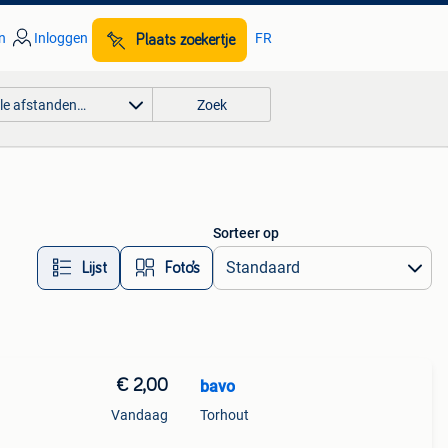
n
Inloggen
FR
Plaats zoekertje
lle afstanden…
Zoek
Sorteer op
Lijst
Foto’s
€ 2,00
bavo
Vandaag
Torhout