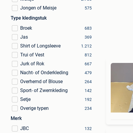
Jongen of Meisje
575
Type kledingstuk
Broek
683
Jas
369
Shirt of Longsleeve
1.212
Trui of Vest
812
Jurk of Rok
667
Nacht- of Onderkleding
479
Overhemd of Blouse
264
Sport- of Zwemkleding
142
Setje
192
Overige typen
234
Merk
JBC
132