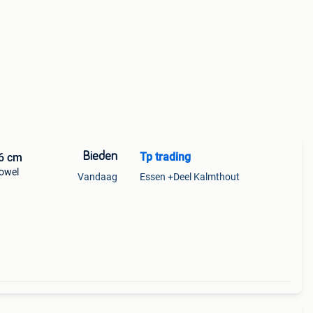
Bieden
Tp trading
6 cm
owel
Vandaag
Essen +Deel Kalmthout
,12,00
)