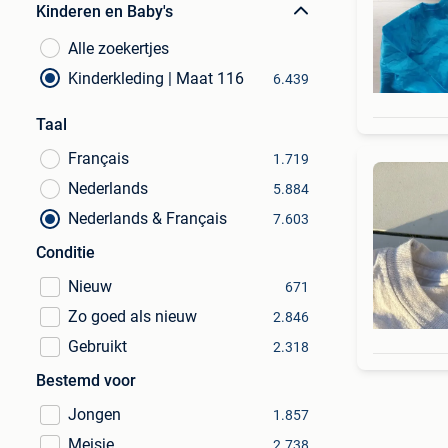
Kinderen en Baby's
Alle zoekertjes
Kinderkleding | Maat 116
6.439
Taal
Français
1.719
Nederlands
5.884
Nederlands & Français
7.603
Conditie
Nieuw
671
Zo goed als nieuw
2.846
Gebruikt
2.318
Bestemd voor
Jongen
1.857
Meisje
2.738