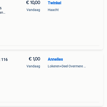
€ 10,00
Twinkel
16
Vandaag
Haacht
kan
€ 1,00
Annelies
t 116
Vandaag
Lokeren+Deel Overmere En Zele