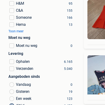
H&M
95
C&A
155
Someone
166
Hema
13
Toon meer
Moet nu weg
Moet nu weg
0
Levering
Ophalen
6.165
Verzenden
5.040
Aangeboden sinds
Vandaag
0
Gisteren
19
Een week
123