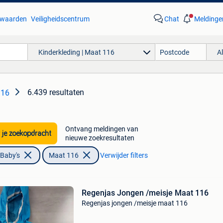
waarden
Veiligheidscentrum
Chat
Meldinge
Kinderkleding | Maat 116
A
6.439 resultaten
116
Ontvang meldingen van
 je zoekopdracht
nieuwe zoekresultaten
 Baby's
Maat 116
Verwijder filters
Regenjas Jongen /meisje Maat 116
Regenjas jongen /meisje maat 116