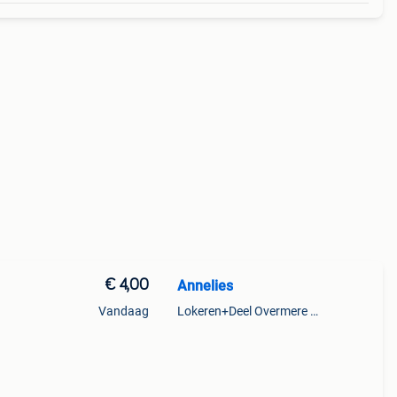
€ 4,00
Annelies
Vandaag
Lokeren+Deel Overmere En Zele