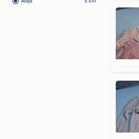
Altijd
6.439