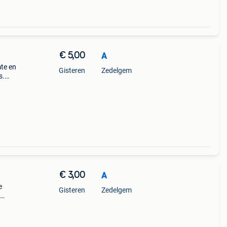
€ 5,00
A
mte en
Gisteren
Zedelgem
s.
or
€ 3,00
A
e
Gisteren
Zedelgem
am