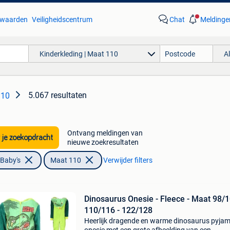
waarden
Veiligheidscentrum
Chat
Meldinge
Kinderkleding | Maat 110
A
5.067 resultaten
110
Ontvang meldingen van
 je zoekopdracht
nieuwe zoekresultaten
 Baby's
Maat 110
Verwijder filters
Dinosaurus Onesie - Fleece - Maat 98/1
110/116 - 122/128
Heerlijk dragende en warme dinosaurus pyja