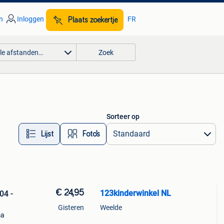
n
Inloggen
FR
Plaats zoekertje
lle afstanden…
Zoek
Sorteer op
Lijst
Foto’s
€ 24,95
123kinderwinkel NL
04 -
Gisteren
Weelde
ma