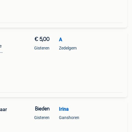
€ 5,00
A
e
Gisteren
Zedelgem
am
Bieden
Irina
jaar
Gisteren
Ganshoren