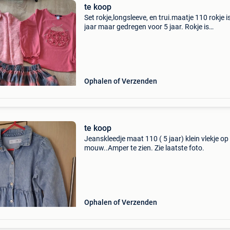
te koop
Set rokje,longsleeve, en trui.maatje 110 rokje i
jaar maar gedregen voor 5 jaar. Rokje is
filou&friends longsleeve is okaïdi trui is filou&
friends. Samen 20€
Ophalen of Verzenden
te koop
Jeanskleedje maat 110 ( 5 jaar) klein vlekje op
mouw..Amper te zien. Zie laatste foto.
Ophalen of Verzenden