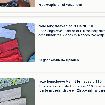
Nieuw
Ophalen of Verzenden
rode longsleeve t-shirt Heidi 110
Rode longsleeve t-shirt heidi 110 rookvrije rui
geen huisdieren. Zie ook mijn andere zoekertje
Bijna gratis. Kijk ook even in je spam folder vo
mijn antwoord.
Zo goed als nieuw
Ophalen
roze longsleeve t-shirt Prinsessia 110
Roze longsleeve t-shirt prinsessia 110 rookvrij
ruimte en geen huisdieren. Zie ook mijn andere
zoekertjes. Bijna gratis. Kijk ook even in je sp
folder voor mijn antwoord.