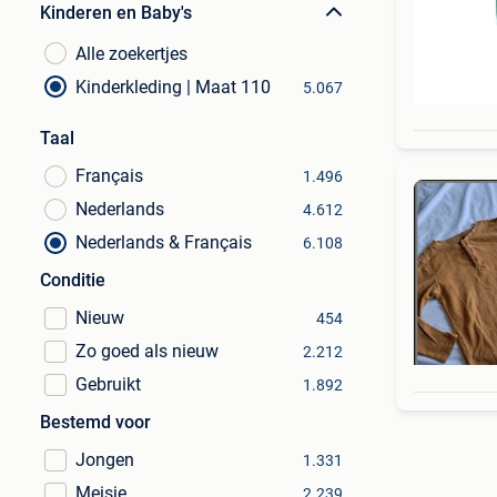
Kinderen en Baby's
Alle zoekertjes
Kinderkleding | Maat 110
5.067
Taal
Français
1.496
Nederlands
4.612
Nederlands & Français
6.108
Conditie
Nieuw
454
Zo goed als nieuw
2.212
Gebruikt
1.892
Bestemd voor
Jongen
1.331
Meisje
2.239