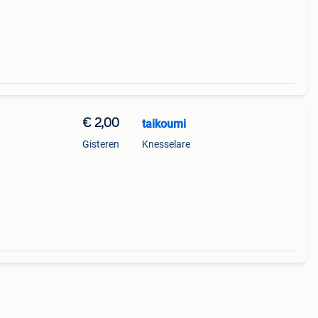
luie
€ 2,00
taikoumi
Gisteren
Knesselare