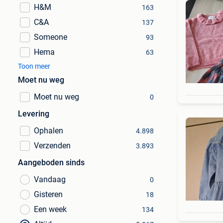
H&M
163
C&A
137
Someone
93
Hema
63
Toon meer
Moet nu weg
Moet nu weg
0
Levering
Ophalen
4.898
Verzenden
3.893
Aangeboden sinds
Vandaag
0
Gisteren
18
Een week
134