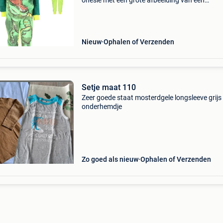
onesie met een grote afbeelding van een
dinosaurus. Deze dinoroar jumpsuit is ook
superleuk om als huispak te gebruiken op een 
zondag. Aan de voorkant
Nieuw
Ophalen of Verzenden
Setje maat 110
Zeer goede staat mosterdgele longsleeve grijs
onderhemdje
Zo goed als nieuw
Ophalen of Verzenden