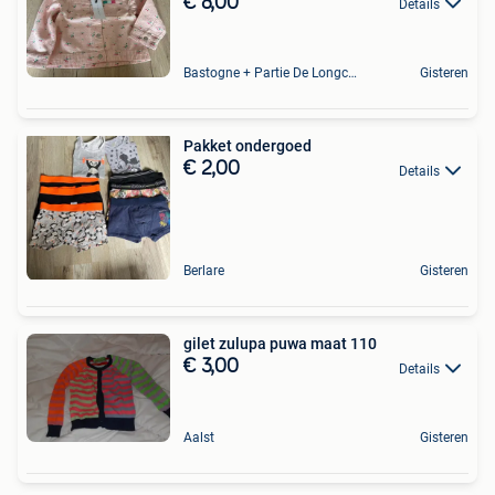
€ 8,00
Details
Bastogne + Partie De Longchamps Et Sibret
Gisteren
Pakket ondergoed
€ 2,00
Details
Berlare
Gisteren
gilet zulupa puwa maat 110
€ 3,00
Details
Aalst
Gisteren