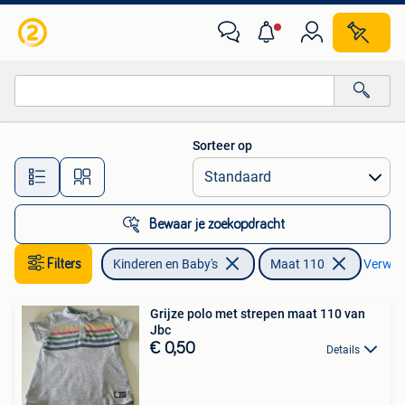
Kinderkleding | Maat 110
Sorteer op
Alle afstanden…
Bewaar je zoekopdracht
Filters
Kinderen en Baby's
Maat 110
Verwijde
Grijze polo met strepen maat 110 van
Jbc
€ 0,50
Details