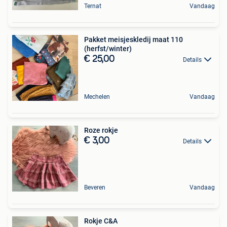
Ternat
Vandaag
Pakket meisjeskledij maat 110
(herfst/winter)
€ 25,00
Details
Mechelen
Vandaag
Roze rokje
€ 3,00
Details
Beveren
Vandaag
Rokje C&A