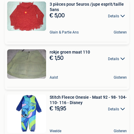
3 pièces pour 5euros /jupe esprit/taille
5ans
€ 5,00
Details
Glain & Partie Ans
Gisteren
rokje groen maat 110
€ 1,50
Details
Aalst
Gisteren
Stitch Fleece Onesie - Maat 92 - 98- 104-
110- 116 - Disney
€ 19,95
Details
Weelde
Gisteren