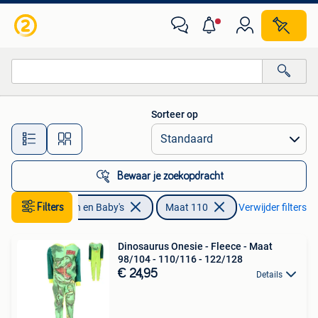
Kinderkleding | Maat 110
Sorteer op
Alle afstanden…
Bewaar je zoekopdracht
Filters
Kinderen en Baby's
Maat 110
Verwijder filters
Dinosaurus Onesie - Fleece - Maat
98/104 - 110/116 - 122/128
€ 24,95
Details