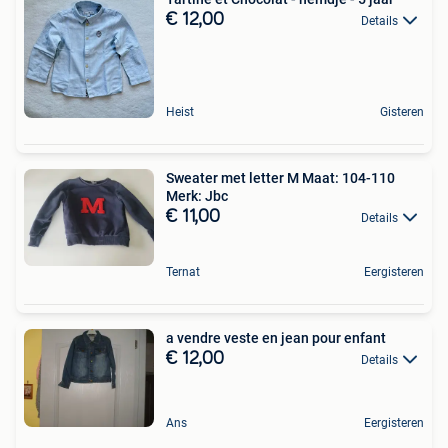
€ 12,00
Details
Heist
Gisteren
Sweater met letter M Maat: 104-110
Merk: Jbc
€ 11,00
Details
Ternat
Eergisteren
a vendre veste en jean pour enfant
€ 12,00
Details
Ans
Eergisteren