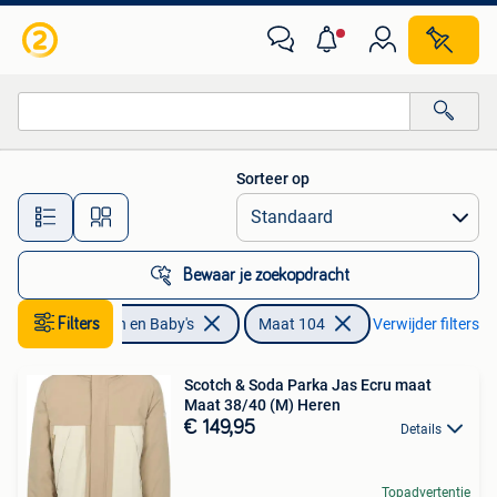
Kinderkleding | Maat 104
Sorteer op
Alle afstanden…
Bewaar je zoekopdracht
Filters
Kinderen en Baby's
Maat 104
Verwijder filters
Scotch & Soda Parka Jas Ecru maat
Maat 38/40 (M) Heren
€ 149,95
Details
Topadvertentie