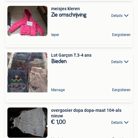
meisjes kleren
Zie omschrijving
Details
Ieper
Eergisteren
Lot Garçon T.3-4 ans
Bieden
Details
Manage
Eergisteren
overgooier dopa dopa-maat 104-als
nieuw
€ 1,00
Details