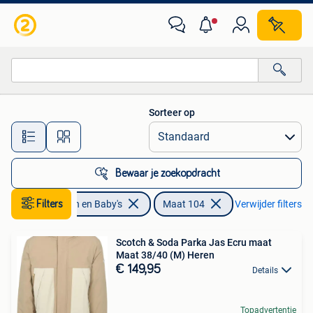
Kinderkleding | Maat 104
Sorteer op
Alle afstanden…
Bewaar je zoekopdracht
Filters
Kinderen en Baby's
Maat 104
Verwijder filters
Scotch & Soda Parka Jas Ecru maat
Maat 38/40 (M) Heren
€ 149,95
Details
Topadvertentie