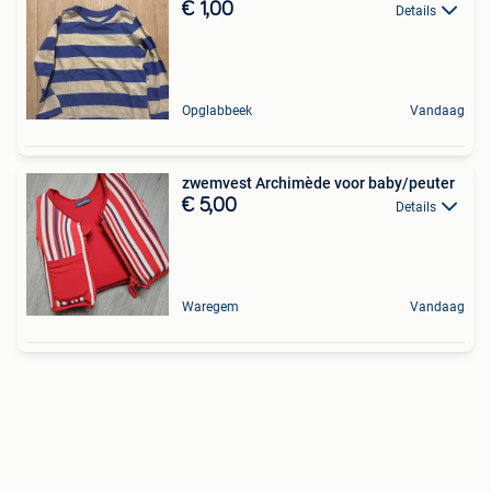
€ 1,00
Details
Opglabbeek
Vandaag
zwemvest Archimède voor baby/peuter
€ 5,00
Details
Waregem
Vandaag