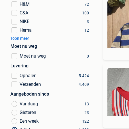
H&M
72
C&A
100
NIKE
3
Hema
12
Toon meer
Moet nu weg
Moet nu weg
0
Levering
Ophalen
5.424
Verzenden
4.409
Aangeboden sinds
Vandaag
13
Gisteren
23
Een week
122