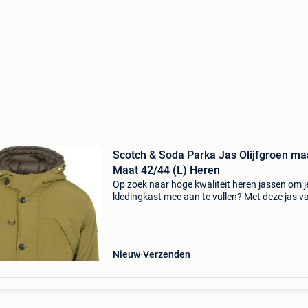
Scotch & Soda Parka Jas Olijfgroen ma
Maat 42/44 (L) Heren
Op zoek naar hoge kwaliteit heren jassen om j
kledingkast mee aan te vullen? Met deze jas v
scotch and soda heb je altijd een goed jas in h
De scotch & soda parka jas olijfgroen is heel g
Nieuw
Verzenden