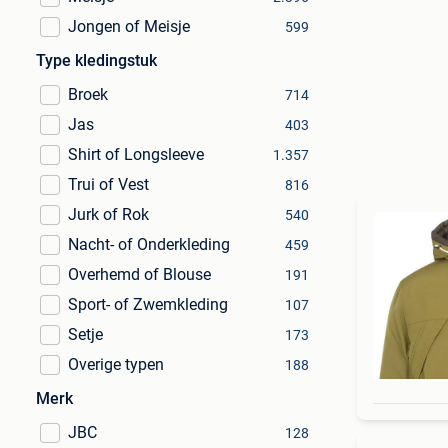
Jongen of Meisje
599
Type kledingstuk
Broek
714
Jas
403
Shirt of Longsleeve
1.357
Trui of Vest
816
Jurk of Rok
540
Nacht- of Onderkleding
459
Overhemd of Blouse
191
Sport- of Zwemkleding
107
Setje
173
Overige typen
188
Merk
JBC
128