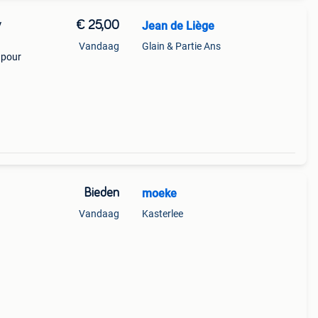
€ 25,00
Jean de Liège
/
Vandaag
Glain & Partie Ans
 pour
Bieden
moeke
Vandaag
Kasterlee