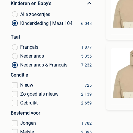
Kinderen en Baby's
Alle zoekertjes
Kinderkleding | Maat 104
6.048
Taal
Français
1.877
Nederlands
5.355
Nederlands & Français
7.232
Conditie
Nieuw
725
Zo goed als nieuw
2.139
Gebruikt
2.659
Bestemd voor
Jongen
1.782
Meisje
2.396