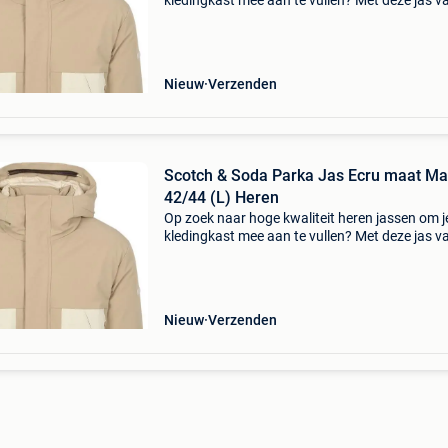
kledingkast mee aan te vullen? Met deze jas v
scotch and soda heb je altijd een goed jas in h
De scotch & soda parka jas ecru is heel geschi
Nieuw
Verzenden
Scotch & Soda Parka Jas Ecru maat Ma
42/44 (L) Heren
Op zoek naar hoge kwaliteit heren jassen om j
kledingkast mee aan te vullen? Met deze jas v
scotch and soda heb je altijd een goed jas in h
De scotch & soda parka jas ecru is heel geschi
Nieuw
Verzenden