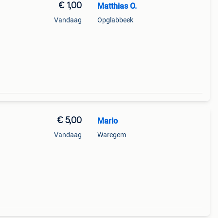
€ 1,00
Matthias O.
Vandaag
Opglabbeek
€ 5,00
Mario
Vandaag
Waregem