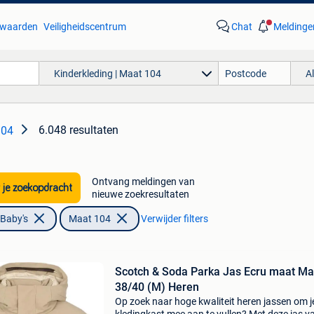
waarden
Veiligheidscentrum
Chat
Meldinge
Kinderkleding | Maat 104
A
6.048 resultaten
104
Ontvang meldingen van
 je zoekopdracht
nieuwe zoekresultaten
 Baby's
Maat 104
Verwijder filters
Scotch & Soda Parka Jas Ecru maat Ma
38/40 (M) Heren
Op zoek naar hoge kwaliteit heren jassen om j