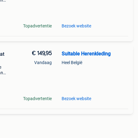
an
uis.
kt!
Topadvertentie
Bezoek website
€ 149,95
Suitable Herenkleding
at
Vandaag
Heel België
e
an
uis.
kt!
Topadvertentie
Bezoek website