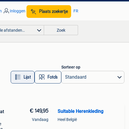
n
Inloggen
FR
Plaats zoekertje
lle afstanden…
Zoek
Sorteer op
Lijst
Foto’s
€ 149,95
Suitable Herenkleding
at
Vandaag
Heel België
e