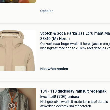
Ophalen
Scotch & Soda Parka Jas Ecru maat Ma
38/40 (M) Heren
Op zoek naar hoge kwaliteit heren jassen om j
kledingkast mee aan te vullen? Met deze jas v
scotch and soda heb je altijd een goed jas in h
De scotch & soda parka jas ecru is heel geschi
Nieuw
Verzenden
104 - 110 ducksday rainsuit regenpak
kwaliteit! (70€) unisex
Niet gebruikt kwaliteit materialen stof details
afwerking oekotex 3m reflectoren