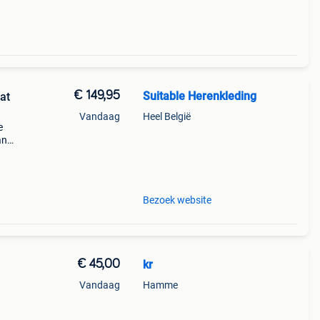
€ 149,95
Suitable Herenkleding
at
Vandaag
Heel België
e
an
uis.
kt!
Bezoek website
€ 45,00
kr
Vandaag
Hamme