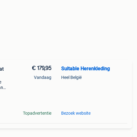
€ 179,95
Suitable Herenkleding
at
Vandaag
Heel België
e
an
uis.
es
Topadvertentie
Bezoek website