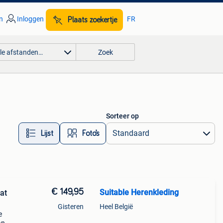
n
Inloggen
FR
Plaats zoekertje
lle afstanden…
Zoek
Sorteer op
Lijst
Foto’s
€ 149,95
Suitable Herenkleding
at
Gisteren
Heel België
e