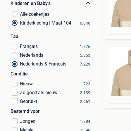
Kinderen en Baby's
Alle zoekertjes
Kinderkleding | Maat 104
6.046
Taal
Français
1.876
Nederlands
5.353
Nederlands & Français
7.229
Conditie
Nieuw
723
Zo goed als nieuw
2.139
Gebruikt
2.661
Bestemd voor
Jongen
1.784
Meisje
2.396