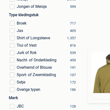
Jongen of Meisje
599
Type kledingstuk
Broek
717
Jas
405
Shirt of Longsleeve
1.357
Trui of Vest
816
Jurk of Rok
539
Nacht- of Onderkleding
459
Overhemd of Blouse
191
Sport- of Zwemkleding
107
Setje
172
Overige typen
186
Merk
JBC
128