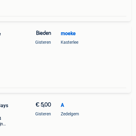
Bieden
moeke
e
Gisteren
Kasterlee
€ 5,00
A
Bays
Gisteren
Zedelgem
4
jn
 je