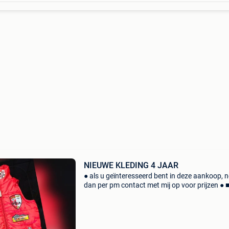
NIEUWE KLEDING 4 JAAR
● als u geïnteresseerd bent in deze aankoop, 
dan per pm contact met mij op voor prijzen ● 
nieuwe mouwloze jas van 4 jaar oud: ● als u
geïnteresseerd bent in deze aankoop, neem da
pm contac