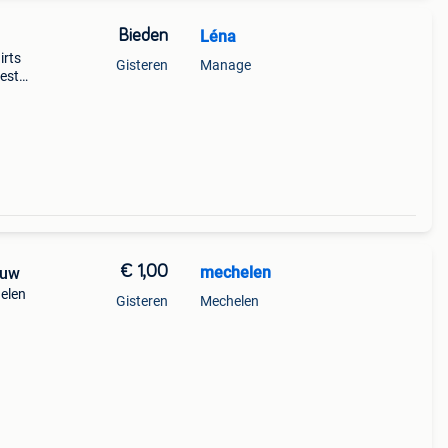
Bieden
Léna ️️
irts
Gisteren
Manage
veste
-pull
€ 1,00
mechelen
euw
helen
Gisteren
Mechelen