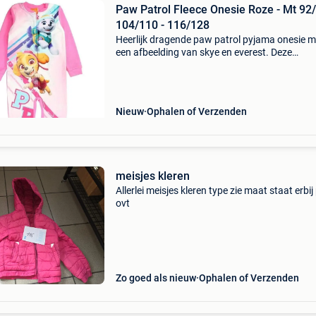
Paw Patrol Fleece Onesie Roze - Mt 92/
104/110 - 116/128
Heerlijk dragende paw patrol pyjama onesie m
een afbeelding van skye en everest. Deze
nickelodeon jumpsuit is ook superleuk om als
huispak te gebruiken op een luie zondag. Aan 
voorkant zit een la
Nieuw
Ophalen of Verzenden
meisjes kleren
Allerlei meisjes kleren type zie maat staat erbij 
ovt
Zo goed als nieuw
Ophalen of Verzenden