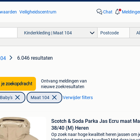
waarden
Veiligheidscentrum
Chat
Meldinge
Kinderkleding | Maat 104
A
6.046 resultaten
104
Ontvang meldingen van
 je zoekopdracht
nieuwe zoekresultaten
 Baby's
Maat 104
Verwijder filters
Scotch & Soda Parka Jas Ecru maat Ma
38/40 (M) Heren
Op zoek naar hoge kwaliteit heren jassen om j