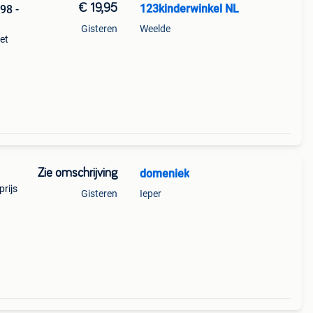
€ 19,95
123kinderwinkel NL
98 -
Gisteren
Weelde
et
de
Zie omschrijving
domeniek
prijs
Gisteren
Ieper