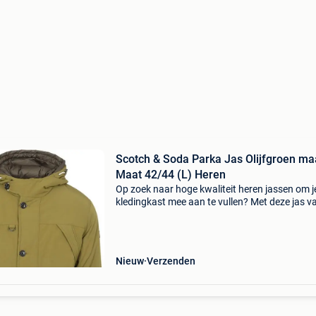
Scotch & Soda Parka Jas Olijfgroen ma
Maat 42/44 (L) Heren
Op zoek naar hoge kwaliteit heren jassen om j
kledingkast mee aan te vullen? Met deze jas v
scotch and soda heb je altijd een goed jas in h
De scotch & soda parka jas olijfgroen is heel g
Nieuw
Verzenden