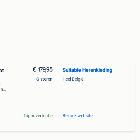
€ 179,95
Suitable Herenkleding
at
Gisteren
Heel België
e
an
uis.
es
Topadvertentie
Bezoek website