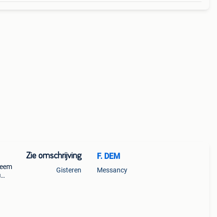
Zie omschrijving
F. DEM
neem
Gisteren
Messancy
■
n per