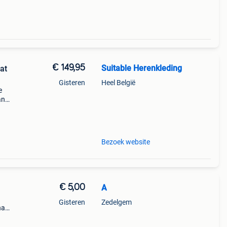
€ 149,95
Suitable Herenkleding
at
Gisteren
Heel België
e
an
uis.
kt!
Bezoek website
€ 5,00
A
Gisteren
Zedelgem
na
n