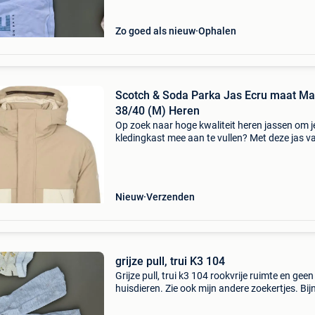
Zo goed als nieuw
Ophalen
Scotch & Soda Parka Jas Ecru maat Ma
38/40 (M) Heren
Op zoek naar hoge kwaliteit heren jassen om j
kledingkast mee aan te vullen? Met deze jas v
scotch and soda heb je altijd een goed jas in h
De scotch & soda parka jas ecru is heel geschi
Nieuw
Verzenden
grijze pull, trui K3 104
Grijze pull, trui k3 104 rookvrije ruimte en geen
huisdieren. Zie ook mijn andere zoekertjes. Bij
gratis. Kijk ook even in je spam folder voor mij
antwoord.