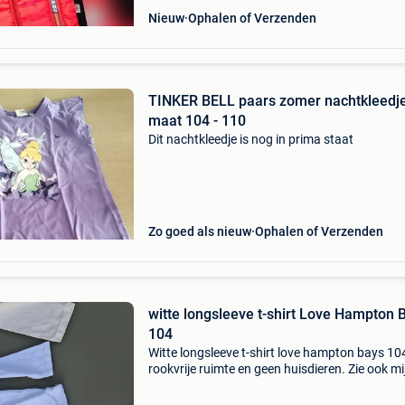
Nieuw
Ophalen of Verzenden
TINKER BELL paars zomer nachtkleedj
maat 104 - 110
Dit nachtkleedje is nog in prima staat
Zo goed als nieuw
Ophalen of Verzenden
witte longsleeve t-shirt Love Hampton 
104
Witte longsleeve t-shirt love hampton bays 10
rookvrije ruimte en geen huisdieren. Zie ook mi
andere zoekertjes. Bijna gratis. Kijk ook even in
spam folder voor mijn antwoord.