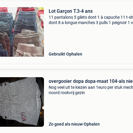
Lot Garçon T.3-4 ans
11 pantalons 5 gilets dont 1 à capuche 11 t-sh
dont 8 a longue manches 3 pulls 1 peignoir 1 
1 chemise a longue manches 14 shorts 1 sous
5 pyjamas dont 2 d&#39;hiver & 3 culottes
Gebruikt
Ophalen
overgooier dopa dopa-maat 104-als ni
Nog veel uit te kiezen aan 1euro per stuk mec
noord rookvrij gezin
Zo goed als nieuw
Ophalen