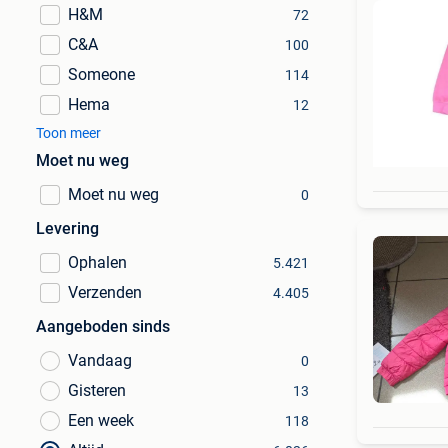
H&M
72
C&A
100
Someone
114
Hema
12
Toon meer
Moet nu weg
Moet nu weg
0
Levering
Ophalen
5.421
Verzenden
4.405
Aangeboden sinds
Vandaag
0
Gisteren
13
Een week
118