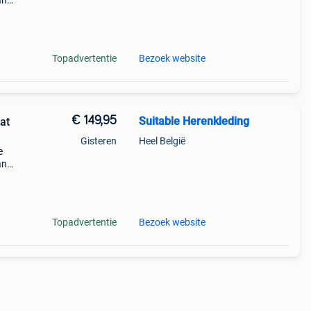
an
uis.
kt!
Topadvertentie
Bezoek website
€ 149,95
Suitable Herenkleding
at
Gisteren
Heel België
e
an
uis.
kt!
Topadvertentie
Bezoek website