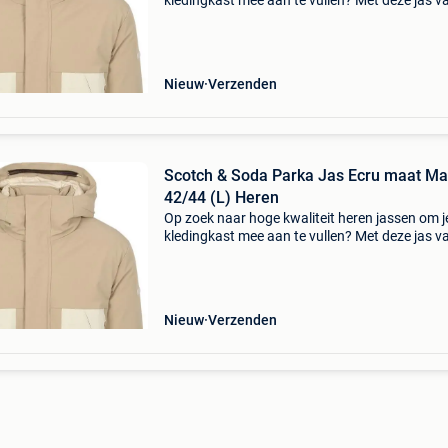
kledingkast mee aan te vullen? Met deze jas v
scotch and soda heb je altijd een goed jas in h
De scotch & soda parka jas ecru is heel geschi
Nieuw
Verzenden
Scotch & Soda Parka Jas Ecru maat Ma
42/44 (L) Heren
Op zoek naar hoge kwaliteit heren jassen om j
kledingkast mee aan te vullen? Met deze jas v
scotch and soda heb je altijd een goed jas in h
De scotch & soda parka jas ecru is heel geschi
Nieuw
Verzenden