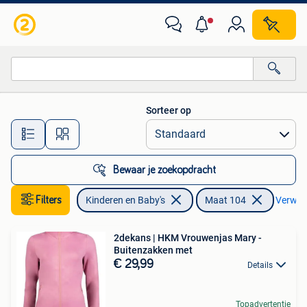
Kinderkleding | Maat 104
Sorteer op
Alle afstanden…
Bewaar je zoekopdracht
Filters
Kinderen en Baby's
Maat 104
Verwijde
2dekans | HKM Vrouwenjas Mary -
Buitenzakken met
€ 29,99
Details
Topadvertentie