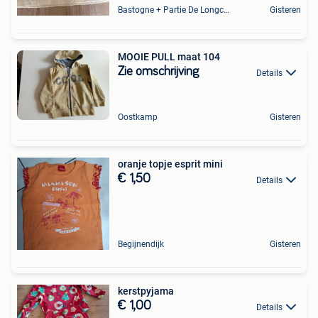
Bastogne + Partie De Longchamps Et Sibret
Gisteren
MOOIE PULL maat 104
Zie omschrijving
Details
Oostkamp
Gisteren
oranje topje esprit mini
€ 1,50
Details
Begijnendijk
Gisteren
kerstpyjama
€ 1,00
Details