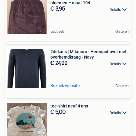
bloemen – maat 104
€ 3,95
Details
Lubbeek
Gisteren
2dekans | Milanoro - Herenpullover met
overhemdkraag - Navy
€ 24,99
Details
Bezoek website
Gisteren
tee-shirt neuf 4 ans
€ 5,00
Details