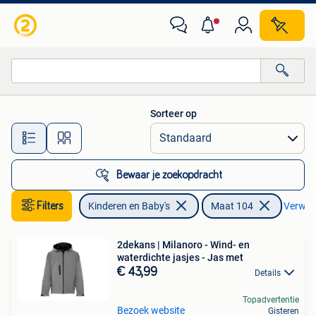
Kinderkleding | Maat 104
Sorteer op
Alle afstanden…
Bewaar je zoekopdracht
Filters
Kinderen en Baby's
Maat 104
Verwijde
2dekans | Milanoro - Wind- en
waterdichte jasjes - Jas met
€ 43,99
Details
Topadvertentie
Bezoek website
Gisteren