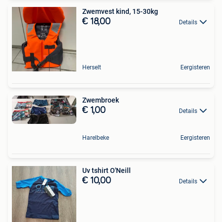
Zwemvest kind, 15-30kg
€ 18,00
Details
Herselt
Eergisteren
Zwembroek
€ 1,00
Details
Harelbeke
Eergisteren
Uv tshirt O'Neill
€ 10,00
Details