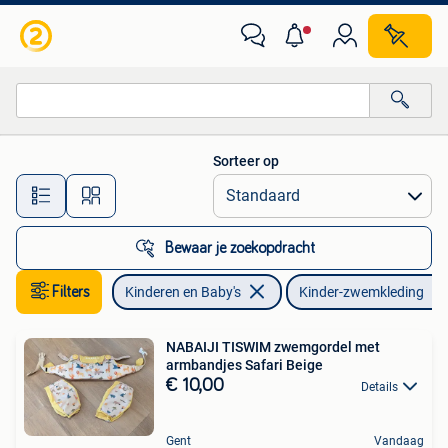
Kinderkleding | Kinder-zwemkleding
Sorteer op
Alle afstanden…
Bewaar je zoekopdracht
Filters
Kinderen en Baby's
Kinder-zwemkleding
NABAIJI TISWIM zwemgordel met
armbandjes Safari Beige
€ 10,00
Details
Gent
Vandaag