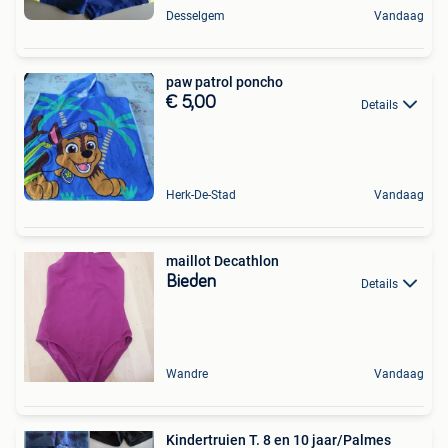
Desselgem
Vandaag
paw patrol poncho
€ 5,00
Details
Herk-De-Stad
Vandaag
maillot Decathlon
Bieden
Details
Wandre
Vandaag
Kindertruien T. 8 en 10 jaar/Palmes