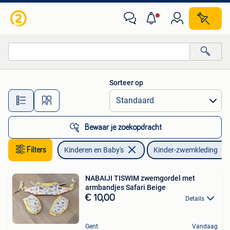
Kinderkleding | Kinder-zwemkleding
Sorteer op
Alle afstanden…
Bewaar je zoekopdracht
Filters
Kinderen en Baby's
Kinder-zwemkleding
NABAIJI TISWIM zwemgordel met
armbandjes Safari Beige
€ 10,00
Details
Gent
Vandaag