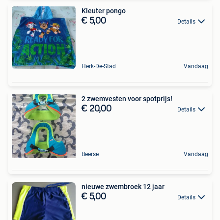
Kleuter pongo
€ 5,00
Details
Herk-De-Stad
Vandaag
2 zwemvesten voor spotprijs!
€ 20,00
Details
Beerse
Vandaag
nieuwe zwembroek 12 jaar
€ 5,00
Details