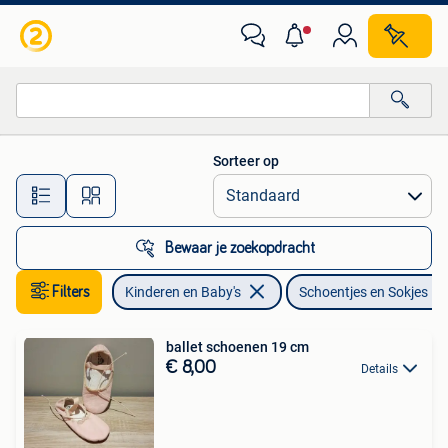
Babykleding | Schoentjes en Sokjes
Sorteer op
Alle afstanden…
Bewaar je zoekopdracht
Filters
Kinderen en Baby's
Schoentjes en Sokjes
ballet schoenen 19 cm
€ 8,00
Details