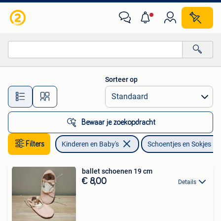
Babykleding | Schoentjes en Sokjes
Sorteer op
Alle afstanden…
Bewaar je zoekopdracht
Filters
Kinderen en Baby's
Schoentjes en Sokjes
ballet schoenen 19 cm
€ 8,00
Details