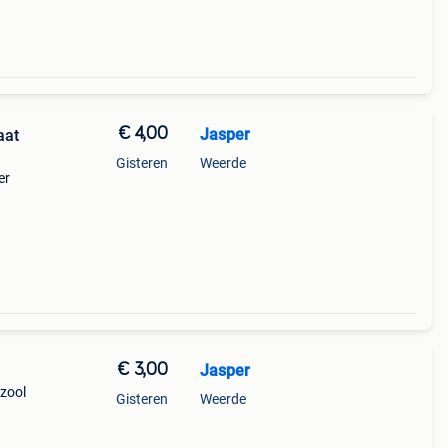
€ 4,00
Jasper
aat
Gisteren
Weerde
er
€ 3,00
Jasper
pzool
Gisteren
Weerde