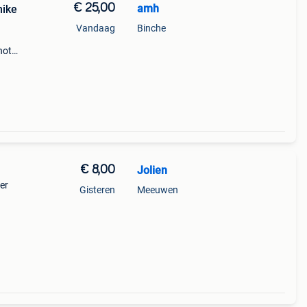
€ 25,00
amh
nike
Vandaag
Binche
photos
 mon
€ 8,00
Jolien
er
Gisteren
Meeuwen