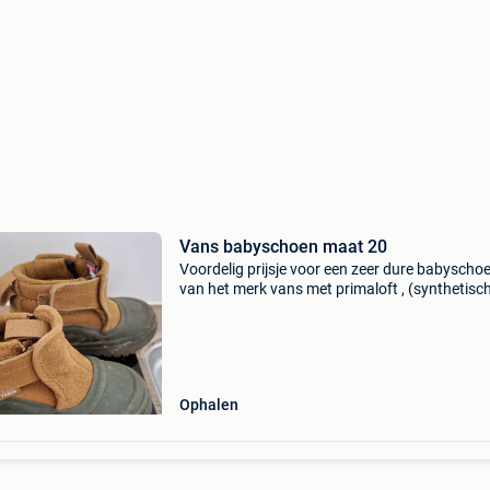
Vans babyschoen maat 20
Voordelig prijsje voor een zeer dure babyscho
van het merk vans met primaloft , (synthetisc
dons dus lekker warm) waterdicht, maat 20 in
goede staat
Ophalen