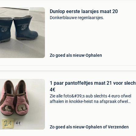
Dunlop eerste laarsjes maat 20
Donkerblauwe regenlaarsjes.
Zo goed als nieuw
Ophalen
1 paar pantoffeltjes maat 21 voor slech
4€
Zie alle foto&#39;s aub slechts 4 euro ofwel
afhalen in knokke-heist na afspraak ofwel
verzenden (5,40 euro naar een postpunt bij jou
de buurt) zie ook mijn meer dan 950 andere
zoekertjes aub
Zo goed als nieuw
Ophalen of Verzenden