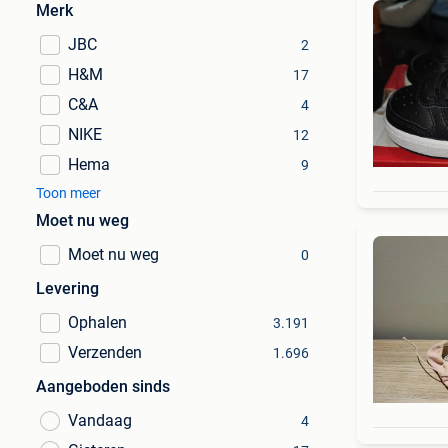
Merk
JBC
2
H&M
17
C&A
4
NIKE
12
Hema
9
Toon meer
Moet nu weg
Moet nu weg
0
Levering
Ophalen
3.191
Verzenden
1.696
Aangeboden sinds
Vandaag
4