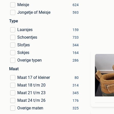
Meisje
624
Jongetje of Meisje
593
Type
Laarsjes
159
Schoentjes
733
Slofjes
344
Sokjes
164
Overige typen
286
Maat
Maat 17 of kleiner
80
Maat 18 t/m 20
314
Maat 21 t/m 23
345
Maat 24 t/m 26
176
Overige maten
325