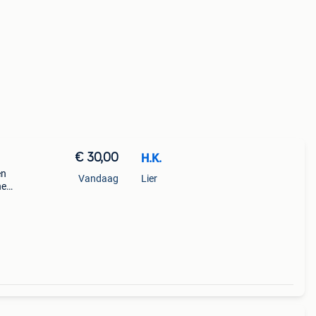
€ 30,00
H.K.
en
Vandaag
Lier
he
 zeer