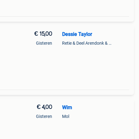
€ 15,00
Dessie Taylor
Gisteren
Retie & Deel Arendonk & Oud-Turnhout
€ 4,00
Wim
Gisteren
Mol