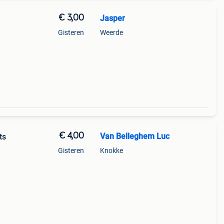
€ 3,00
Jasper
Gisteren
Weerde
€ 4,00
Van Belleghem Luc
ts
Gisteren
Knokke
 in