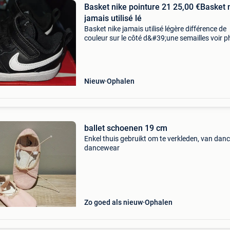
Basket nike pointure 21 25,00 €Basket 
jamais utilisé lé
Basket nike jamais utilisé légère différence de
couleur sur le côté d&#39;une semailles voir 
elle été rester au dessus de i&#39;armoire de
fils face a la fenêtre pas d&#39;envoi
Nieuw
Ophalen
ballet schoenen 19 cm
Enkel thuis gebruikt om te verkleden, van danc
dancewear
Zo goed als nieuw
Ophalen