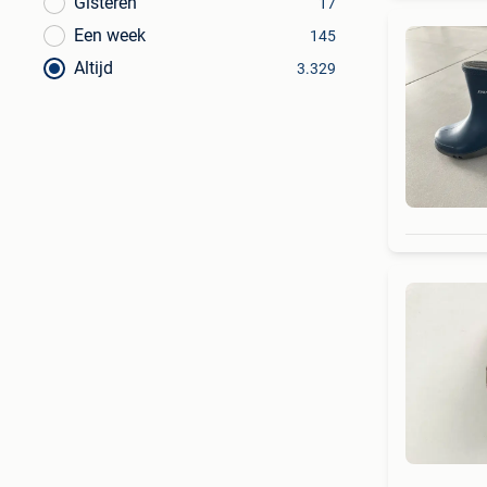
Gisteren
17
Een week
145
Altijd
3.329