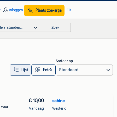
n
Inloggen
FR
Plaats zoekertje
lle afstanden…
Zoek
Sorteer op
Lijst
Foto’s
€ 10,00
sabine
 voor
Vandaag
Westerlo