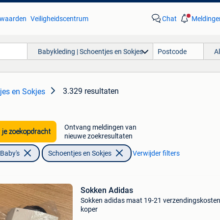
waarden
Veiligheidscentrum
Chat
Meldinge
Babykleding | Schoentjes en Sokjes
A
3.329 resultaten
jes en Sokjes
Ontvang meldingen van
 je zoekopdracht
nieuwe zoekresultaten
 Baby's
Schoentjes en Sokjes
Verwijder filters
Sokken Adidas
Sokken adidas maat 19-21 verzendingskosten
koper