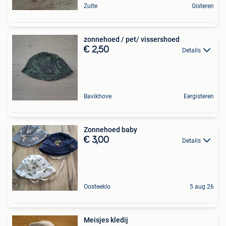
Zulte
Gisteren
zonnehoed / pet/ vissershoed
€ 2,50
Details
Bavikhove
Eergisteren
Zonnehoed baby
€ 3,00
Details
Oosteeklo
5 aug 26
Meisjes kledij