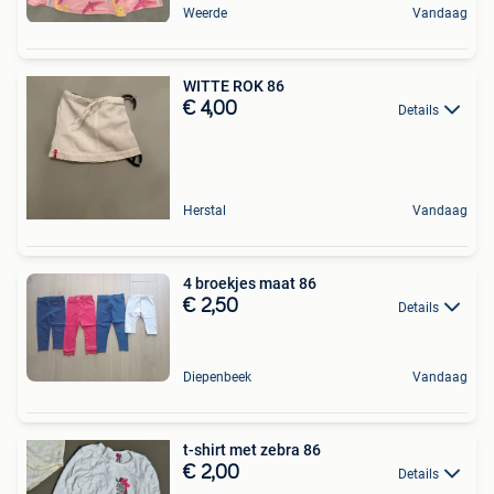
Weerde
Vandaag
WITTE ROK 86
€ 4,00
Details
Herstal
Vandaag
4 broekjes maat 86
€ 2,50
Details
Diepenbeek
Vandaag
t-shirt met zebra 86
€ 2,00
Details