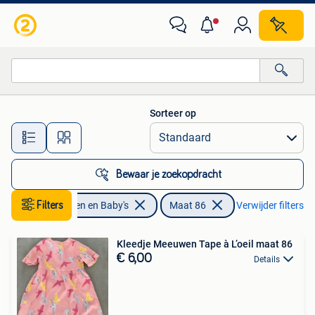
Babykleding | Maat 86
Sorteer op
Alle afstanden…
Bewaar je zoekopdracht
Filters
Kinderen en Baby's
Maat 86
Verwijder filters
Kleedje Meeuwen Tape à L’oeil maat 86
€ 6,00
Details