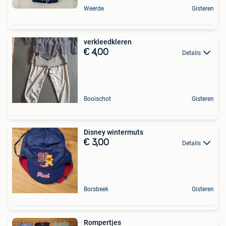
Weerde
Gisteren
verkleedkleren
€ 4,00
Details
Booischot
Gisteren
Disney wintermuts
€ 3,00
Details
Borsbeek
Gisteren
Rompertjes