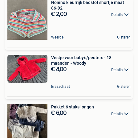
Nonino kleurrijk badstof shortje maat
86-92
€ 2,00
Details
Weerde
Gisteren
Vestje voor baby's/peuters - 18
maanden - Woody
€ 8,00
Details
Brasschaat
Gisteren
Pakket 6 stuks jongen
€ 6,00
Details