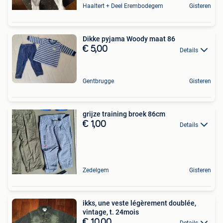
Haaltert + Deel Erembodegem
Gisteren
Dikke pyjama Woody maat 86
€ 5,00
Details
Gentbrugge
Gisteren
grijze training broek 86cm
€ 1,00
Details
Zedelgem
Gisteren
ikks, une veste légèrement doublée,
vintage, t. 24mois
€ 10,00
Details