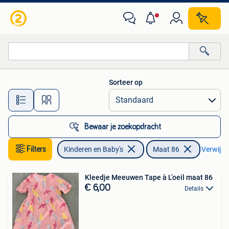
Babykleding | Maat 86
Sorteer op
Alle afstanden…
Bewaar je zoekopdracht
Filters
Kinderen en Baby's
Maat 86
Verwijder
Kleedje Meeuwen Tape à L’oeil maat 86
€ 6,00
Details