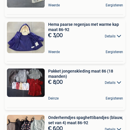
Weerde
Eergisteren
Hema paarse regenjas met warme kap
maat 86-92
€ 3,00
Details
Weerde
Eergisteren
Pakket jongenskleding maat 86 (18
maanden)
€ 8,00
Details
Deinze
Eergisteren
Onderhemdjes spaghettibandjes (blauw,
set van 4) maat 86-92
€ 6,00
Details