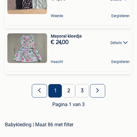
Weerde
Eergisteren
Mayoral kleedje
€ 24,00
Details
Haacht
Eergisteren
1
2
3
Pagina 1 van 3
Babykleding | Maat 86 met filter