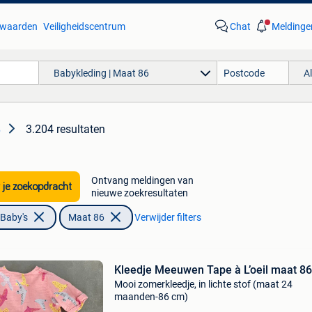
waarden
Veiligheidscentrum
Chat
Meldinge
Babykleding | Maat 86
A
3.204 resultaten
6
Ontvang meldingen van
 je zoekopdracht
nieuwe zoekresultaten
 Baby's
Maat 86
Verwijder filters
Kleedje Meeuwen Tape à L’oeil maat 86
Mooi zomerkleedje, in lichte stof (maat 24
maanden-86 cm)