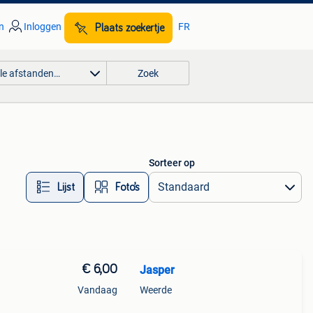
n
Inloggen
FR
Plaats zoekertje
lle afstanden…
Zoek
Sorteer op
Lijst
Foto’s
€ 6,00
Jasper
Vandaag
Weerde