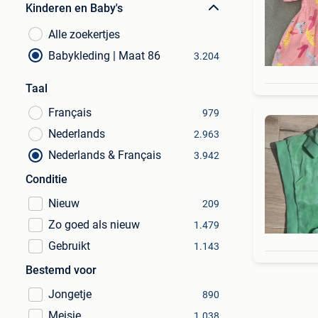
Kinderen en Baby's
Alle zoekertjes
Babykleding | Maat 86
3.204
Taal
Français
979
Nederlands
2.963
Nederlands & Français
3.942
Conditie
Nieuw
209
Zo goed als nieuw
1.479
Gebruikt
1.143
Bestemd voor
Jongetje
890
Meisje
1.038