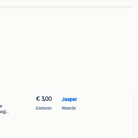
€ 3,00
Jasper
de
Gisteren
Weerde
agje,