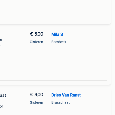
€ 5,00
Mila S
an
Gisteren
Borsbeek
€ 8,00
Dries Van Ranst
Maat
Gisteren
Brasschaat
or