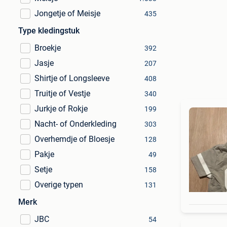
Jongetje of Meisje
435
Type kledingstuk
Broekje
392
Jasje
207
Shirtje of Longsleeve
408
Truitje of Vestje
340
Jurkje of Rokje
199
Nacht- of Onderkleding
303
Overhemdje of Bloesje
128
Pakje
49
Setje
158
Overige typen
131
Merk
JBC
54