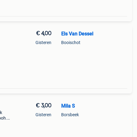
€ 4,00
Els Van Dessel
Gisteren
Booischot
€ 3,00
Mila S
rk
Gisteren
Borsbeek
ooh.
m en
d