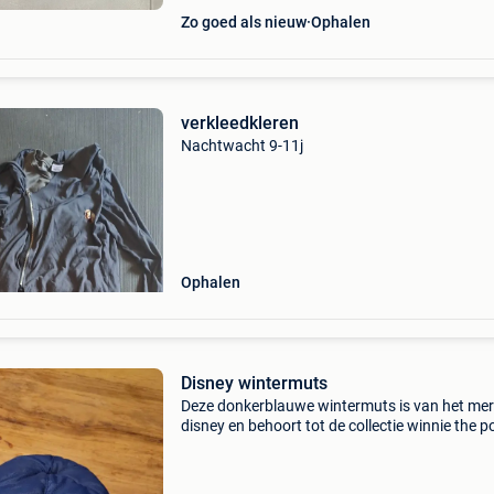
Zo goed als nieuw
Ophalen
verkleedkleren
Nachtwacht 9-11j
Ophalen
Disney wintermuts
Deze donkerblauwe wintermuts is van het me
disney en behoort tot de collectie winnie the p
De binnenkant is van rode fleece en voelt war
zacht aan. De klep vooraan houdt zon en win
tegen. M