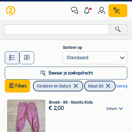
Babykleding | Maat 80
Sorteer op
Alle afstanden…
Bewaar je zoekopdracht
Filters
Kinderen en Baby's
Maat 80
Verwijder
Broek - 80 - Nonito Kids
€ 2,00
Details