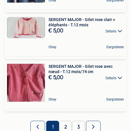
Ohey
Eergisteren
SERGENT MAJOR - Gilet rose clair +
éléphants - T.12 mois
€ 5,00
Details
Ohey
Eergisteren
SERGENT MAJOR - Gilet rose avec
nœud - T.12 mois/74 cm
€ 5,00
Details
Ohey
Eergisteren
1
2
3