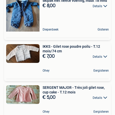
skipak met fleece voering, maat 18 mnd
€ 8,00
Details
Diepenbeek
Gisteren
IKKS - Gilet rose poudre poilu - T.12
mois/74 cm
€ 7,00
Details
Ohey
Eergisteren
SERGENT MAJOR - Très joli gilet rose,
cup cake - T.12 mois
€ 5,00
Details
Ohey
Eergisteren