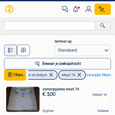
Babykleding | Maat 74
Sorteer op
Alle afstanden…
Bewaar je zoekopdracht
Filters
Kinderen en Baby's
Maat 74
Verwijder filters
zomerpyjama maat 74
€ 3,00
Details
Enghien
Gisteren