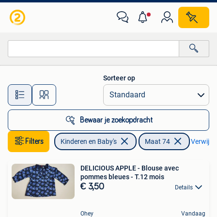
Babykleding | Maat 74
Sorteer op
Alle afstanden…
Bewaar je zoekopdracht
Filters
Kinderen en Baby's
Maat 74
Verwijder
DELICIOUS APPLE - Blouse avec
pommes bleues - T.12 mois
€ 3,50
Details
Ohey
Vandaag