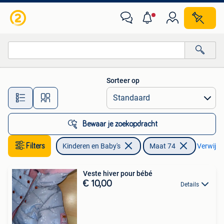
Babykleding | Maat 74
Sorteer op
Alle afstanden…
Bewaar je zoekopdracht
Filters
Kinderen en Baby's
Maat 74
Verwijder
Veste hiver pour bébé
€ 10,00
Details