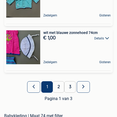
Zedelgem
Gisteren
wit met blauwe zonnehoed 74cm
€ 1,00
Details
Zedelgem
Gisteren
1
2
3
Pagina 1 van 3
Babykleding | Maat 74 met filter