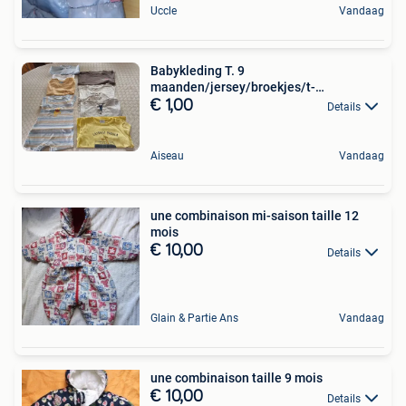
Uccle
Vandaag
Babykleding T. 9
maanden/jersey/broekjes/t-
shirts/broeken
€ 1,00
Details
Aiseau
Vandaag
une combinaison mi-saison taille 12
mois
€ 10,00
Details
Glain & Partie Ans
Vandaag
une combinaison taille 9 mois
€ 10,00
Details