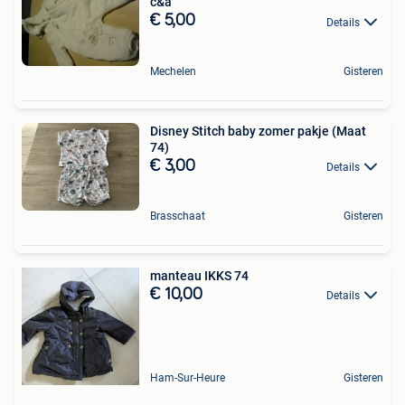
c&a
€ 5,00
Details
Mechelen
Gisteren
Disney Stitch baby zomer pakje (Maat
74)
€ 3,00
Details
Brasschaat
Gisteren
manteau IKKS 74
€ 10,00
Details
Ham-Sur-Heure
Gisteren