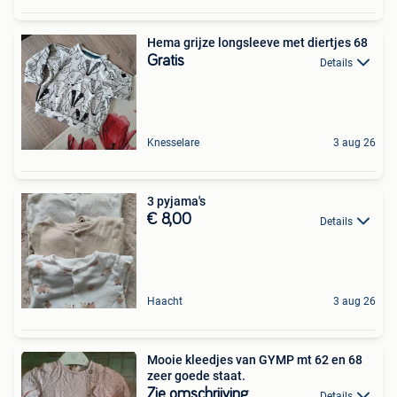
Hema grijze longsleeve met diertjes 68
Gratis
Details
Knesselare
3 aug 26
3 pyjama's
€ 8,00
Details
Haacht
3 aug 26
Mooie kleedjes van GYMP mt 62 en 68
zeer goede staat.
Zie omschrijving
Details