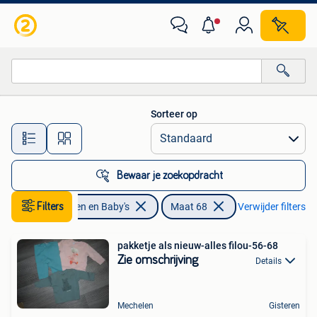
Babykleding | Maat 68
Sorteer op
Alle afstanden…
Bewaar je zoekopdracht
Filters
Kinderen en Baby's
Maat 68
Verwijder filters
pakketje als nieuw-alles filou-56-68
Zie omschrijving
Details
Mechelen
Gisteren