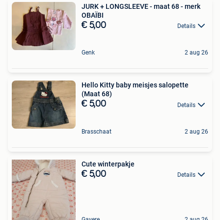
JURK + LONGSLEEVE - maat 68 - merk
OBAÏBI
€ 5,00
Details
Genk
2 aug 26
Hello Kitty baby meisjes salopette
(Maat 68)
€ 5,00
Details
Brasschaat
2 aug 26
Cute winterpakje
€ 5,00
Details
Gavere
2 aug 26