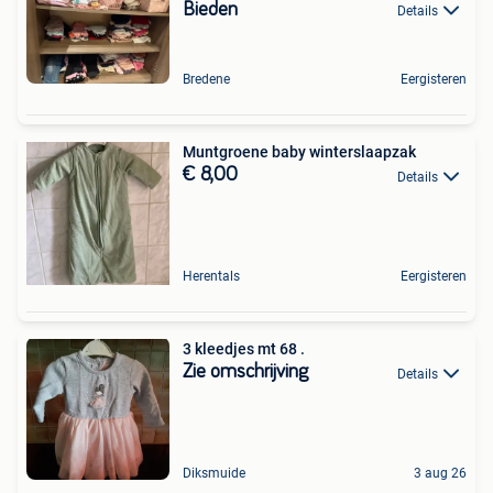
Bieden
Details
Bredene
Eergisteren
Muntgroene baby winterslaapzak
€ 8,00
Details
Herentals
Eergisteren
3 kleedjes mt 68 .
Zie omschrijving
Details
Diksmuide
3 aug 26