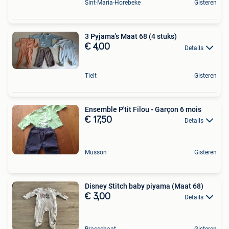
Sint-Maria-Horebeke
Gisteren
3 Pyjama's Maat 68 (4 stuks)
€ 4,00
Details
Tielt
Gisteren
Ensemble P'tit Filou - Garçon 6 mois
€ 17,50
Details
Musson
Gisteren
Disney Stitch baby piyama (Maat 68)
€ 3,00
Details