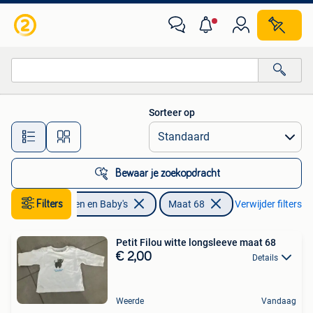
Babykleding | Maat 68
Sorteer op
Alle afstanden…
Bewaar je zoekopdracht
Filters
Kinderen en Baby's
Maat 68
Verwijder filters
Petit Filou witte longsleeve maat 68
€ 2,00
Details
Weerde
Vandaag