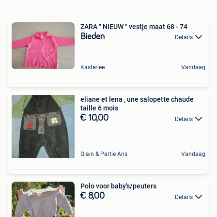
ZARA " NIEUW " vestje maat 68 - 74
Bieden
Details
Kasterlee
Vandaag
eliane et lena , une salopette chaude
taille 6 mois
€ 10,00
Details
Glain & Partie Ans
Vandaag
Polo voor baby's/peuters
€ 8,00
Details