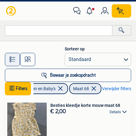
Babykleding | Maat 68
Sorteer op
Alle afstanden…
Bewaar je zoekopdracht
Filters
Kinderen en Baby's
Maat 68
Verwijder filters
Besties kleedje korte mouw maat 68
€ 2,00
Details