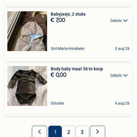
Babyjasje, 2 stuks
€ 7,00
Details
Sint-Maria-Horebeke
5 aug 26
Body baby maat 56 te koop
€ 0,00
Details
Schoten
4 aug 26
1
2
3