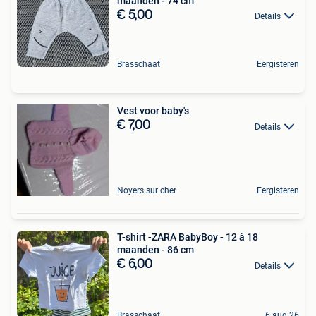
maanden - 74 cm
€ 5,00
Details
Brasschaat
Eergisteren
Vest voor baby's
€ 7,00
Details
Noyers sur cher
Eergisteren
T-shirt -ZARA BabyBoy - 12 à 18
maanden - 86 cm
€ 6,00
Details
Brasschaat
6 aug 26