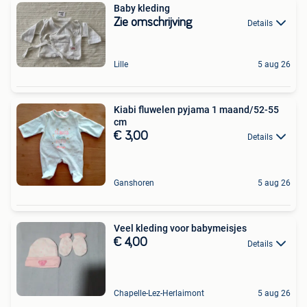
Baby kleding
Zie omschrijving
Details
Lille
5 aug 26
Kiabi fluwelen pyjama 1 maand/52-55
cm
€ 3,00
Details
Ganshoren
5 aug 26
Veel kleding voor babymeisjes
€ 4,00
Details
Chapelle-Lez-Herlaimont
5 aug 26