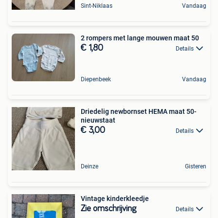
Sint-Niklaas
Vandaag
2 rompers met lange mouwen maat 50
€ 1,80
Details
Diepenbeek
Vandaag
Driedelig newbornset HEMA maat 50-
nieuwstaat
€ 3,00
Details
Deinze
Gisteren
Vintage kinderkleedje
Zie omschrijving
Details