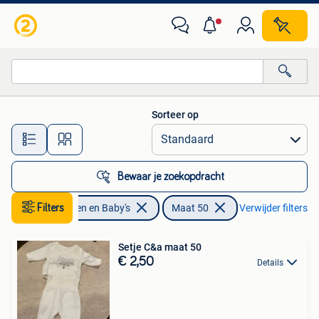
Babykleding | Maat 50
Sorteer op
Alle afstanden…
Bewaar je zoekopdracht
Filters
Kinderen en Baby's
Maat 50
Verwijder filters
Setje C&a maat 50
€ 2,50
Details