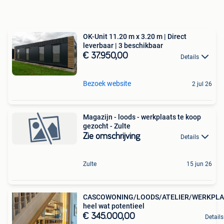
OK-Unit 11.20 m x 3.20 m | Direct
leverbaar | 3 beschikbaar
€ 37.950,00
Details
Bezoek website
2 jul 26
Magazijn - loods - werkplaats te koop
gezocht - Zulte
Zie omschrijving
Details
Zulte
15 jun 26
CASCOWONING/LOODS/ATELIER/WERKPLA
heel wat potentieel
€ 345.000,00
Details