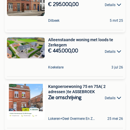
€ 295.000,00
Details
Dilbeek
5 mrt 25
Alleenstaande woning met loods te
Zerkegem
€ 445.000,00
Details
Koekelare
3 jul 26
Kangoeroewoning 75 en 75A( 2
adressen )te ASSEBROEK
Zie omschrijving
Details
Lokeren+Deel Overmere En Zele
25 mei 26