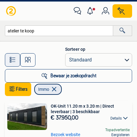
Immo
Sorteer op
Alle afstanden…
Bewaar je zoekopdracht
Filters
Immo
OK-Unit 11.20 m x 3.20 m | Direct
leverbaar | 3 beschikbaar
€ 37.950,00
Details
Topadvertentie
Bezoek website
Eergisteren