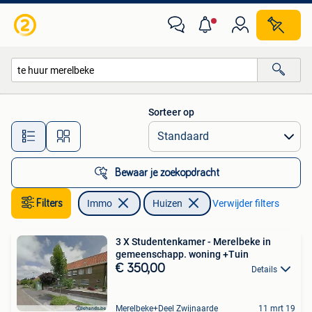
Huizen te huur
Sorteer op
Alle afstanden…
Bewaar je zoekopdracht
Filters
Immo
Huizen
Verwijder filters
3 X Studentenkamer - Merelbeke in
gemeenschapp. woning +Tuin
€ 350,00
Details
Merelbeke+Deel Zwijnaarde
11 mrt 19