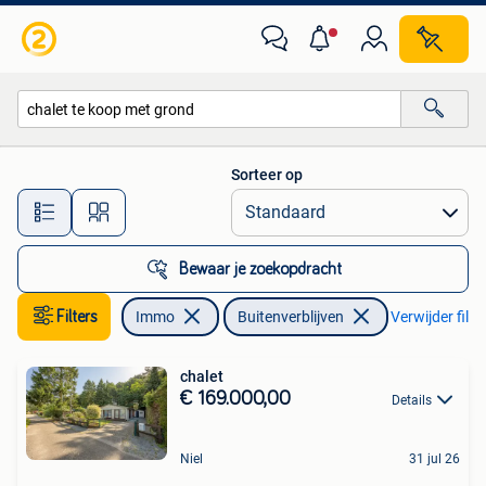
Buitenverblijven te koop
Sorteer op
Alle afstanden…
Bewaar je zoekopdracht
Filters
Immo
Buitenverblijven
Verwijder filte
chalet
€ 169.000,00
Details
Niel
31 jul 26