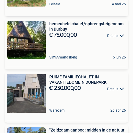
Leisele
14 mei 25
bemeubeld chalet/opbrengsteigendom
in Durbuy
€ 76.000,00
Details
Sint-Amandsberg
5 jun 26
RUIME FAMILIECHALET IN
VAKANTIEDOMEIN DUNEPARK
€ 230.000,00
Details
Waregem
26 apr 26
"Zeldzaam aanbod: midden in de natuur