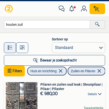
Woonaccessoires | Zuilen en Pilaren
Sorteer op
Alle afstanden…
Bewaar je zoekopdracht
Filters
Huis en Inrichting
Zuilen en Pilaren
Ve
Pilaren en zuilen oud teak | Steunpilaar |
Pilaar | Pilaster
€ 980,00
Details
Topadvertentie