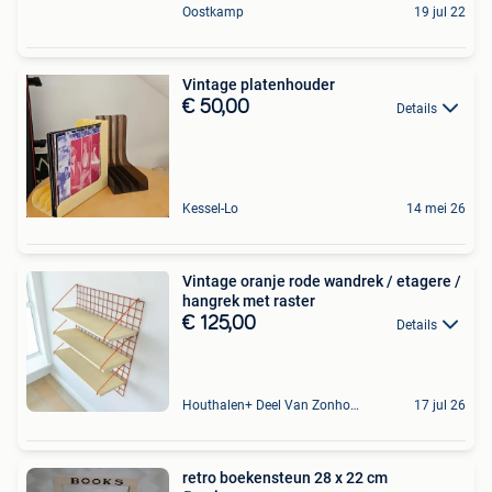
Oostkamp
19 jul 22
Vintage platenhouder
€ 50,00
Details
Kessel-Lo
14 mei 26
Vintage oranje rode wandrek / etagere /
hangrek met raster
€ 125,00
Details
Houthalen+ Deel Van Zonhoven En Zolder
17 jul 26
retro boekensteun 28 x 22 cm