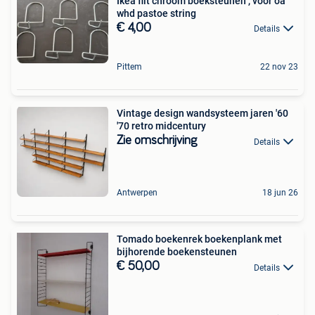
Ikea flit chroom boeksteunen , voor oa
whd pastoe string
€ 4,00
Details
Pittem
22 nov 23
Vintage design wandsysteem jaren '60
'70 retro midcentury
Zie omschrijving
Details
Antwerpen
18 jun 26
Tomado boekenrek boekenplank met
bijhorende boekensteunen
€ 50,00
Details