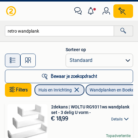
Woonaccessoires | Wandplanken en Boekenplanken
Sorteer op
Alle afstanden…
Bewaar je zoekopdracht
Filters
Huis en Inrichting
Wandplanken en Boeken
2dekans | WOLTU RG9311ws wandplank
set - 3 delig U vorm -
€ 18,99
Details
Topadvertentie