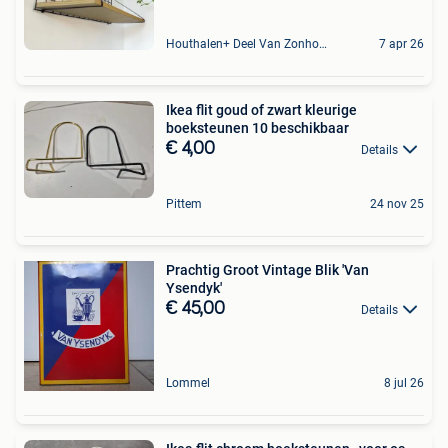
Houthalen+ Deel Van Zonhoven En Zolder
7 apr 26
Ikea flit goud of zwart kleurige
boeksteunen 10 beschikbaar
€ 4,00
Details
Pittem
24 nov 25
​Prachtig Groot Vintage Blik 'Van
Ysendyk'
€ 45,00
Details
Lommel
8 jul 26