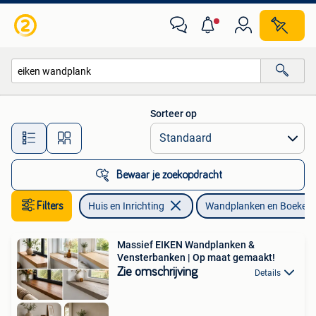
Woonaccessoires | Wandplanken en Boekenplanken
Sorteer op
Alle afstanden…
Bewaar je zoekopdracht
Filters
Huis en Inrichting
Wandplanken en Boeken
Massief EIKEN Wandplanken &
Vensterbanken | Op maat gemaakt!
Zie omschrijving
Details