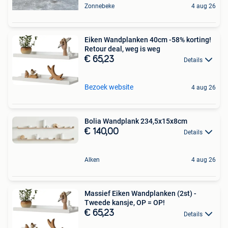
Zonnebeke
4 aug 26
Eiken Wandplanken 40cm -58% korting!
Retour deal, weg is weg
€ 65,23
Details
Bezoek website
4 aug 26
Bolia Wandplank 234,5x15x8cm
€ 140,00
Details
Alken
4 aug 26
Massief Eiken Wandplanken (2st) -
Tweede kansje, OP = OP!
€ 65,23
Details