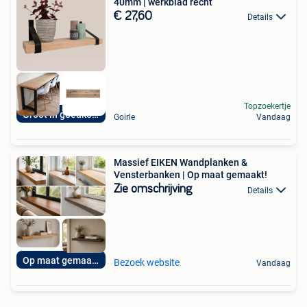
40mm | werkblad recht
€ 27,60
Details
Topzoekertje
Groot in goedkoop
Goirle
Vandaag
Massief EIKEN Wandplanken &
Vensterbanken | Op maat gemaakt!
Zie omschrijving
Details
Op maat gemaakt!
Bezoek website
Vandaag