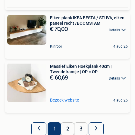
Eiken plank IKEA BESTA / STUVA, eiken
paneel recht /BOOMSTAM
€ 70,00
Details
Kinrooi
4 aug 26
Massief Eiken Hoekplank 40cm |
Tweede kansje | OP = OP
€ 60,69
Details
Bezoek website
4 aug 26
1
2
3