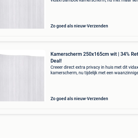
vidaxl bamboe kamerscherm, nu met maar lief
34% korting! Dit witte kamerscherm is de ideal
manier om je ruimte in te delen zonder aan inte
Zo goed als nieuw
Verzenden
Kamerscherm 250x165cm wit | 34% Re
Deal!
Creeer direct extra privacy in huis met dit vidax
kamerscherm, nu tijdelijk met een waanzinnig
korting! Dit stijlvolle witte bamboe kamersche
de ideale oplossing om ruimtes slim in te delen
Zo goed als nieuw
Verzenden