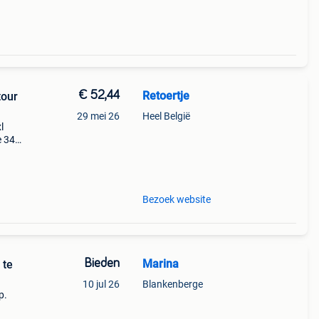
€ 52,44
Retoertje
tour
29 mei 26
Heel België
l
e 34%
rm is
Bezoek website
Bieden
Marina
 te
10 jul 26
Blankenberge
p.