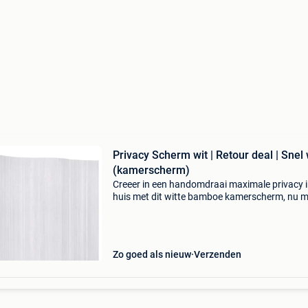
Privacy Scherm wit | Retour deal | Snel
(kamerscherm)
Creeer in een handomdraai maximale privacy 
huis met dit witte bamboe kamerscherm, nu m
een waanzinnige korting van 34%. Deze stijlvol
bamboe scheidingswand is de perfecte oploss
om een ruimt
Zo goed als nieuw
Verzenden