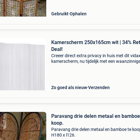
Gebruikt
Ophalen
Kamerscherm 250x165cm wit | 34% Re
Deal!
Creeer direct extra privacy in huis met dit vidax
kamerscherm, nu tijdelijk met een waanzinnig
korting! Dit stijlvolle witte bamboe kamersche
de ideale oplossing om ruimtes slim in te delen
Zo goed als nieuw
Verzenden
Paravang drie delen metaal en bamboe
koop.
Paravang drie delen metaal en bamboe te koo
H180 x l126.