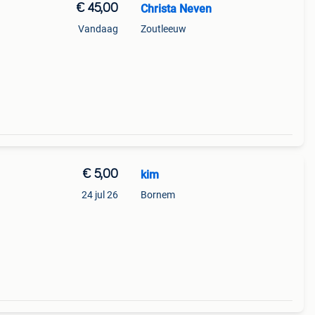
€ 45,00
Christa Neven
Vandaag
Zoutleeuw
€ 5,00
kim
24 jul 26
Bornem