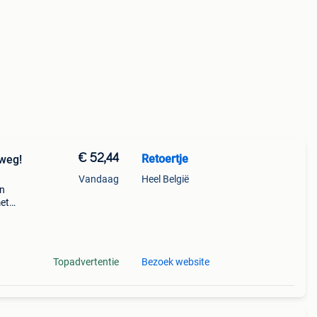
€ 52,44
Retoertje
 weg!
Vandaag
Heel België
in
et
le
ing
Topadvertentie
Bezoek website