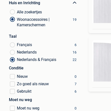
Huis en Inrichting
Alle zoekertjes
Woonaccessoires |
19
Kamerschermen
Taal
Français
6
Nederlands
16
Nederlands & Français
22
Conditie
Nieuw
0
Zo goed als nieuw
7
Gebruikt
6
Moet nu weg
Moet nu weg
0