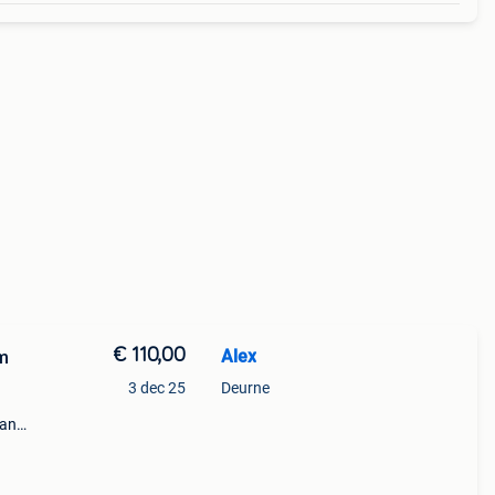
€ 110,00
Alex
om
3 dec 25
Deurne
tan
stijl