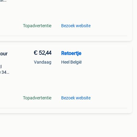
st
e
rieur
Topadvertentie
Bezoek website
€ 52,44
Retoertje
tour
Vandaag
Heel België
l
e 34%
rm is
Topadvertentie
Bezoek website