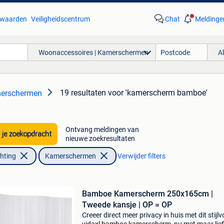
waarden
Veiligheidscentrum
Chat
Meldinge
Woonaccessoires | Kamerschermen
A
19 resultaten
voor 'kamerscherm bamboe'
merschermen
Ontvang meldingen van
 je zoekopdracht
nieuwe zoekresultaten
chting
Kamerschermen
Verwijder filters
Bamboe Kamerscherm 250x165cm |
Tweede kansje | OP = OP
Creeer direct meer privacy in huis met dit stijlvo