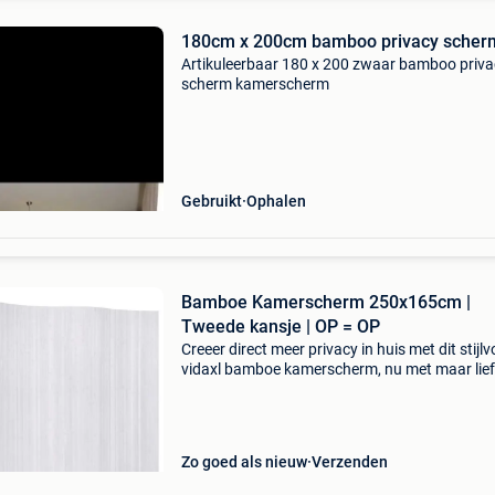
180cm x 200cm bamboo privacy scher
Artikuleerbaar 180 x 200 zwaar bamboo priva
scherm kamerscherm
Gebruikt
Ophalen
Bamboe Kamerscherm 250x165cm |
Tweede kansje | OP = OP
Creeer direct meer privacy in huis met dit stijlvo
vidaxl bamboe kamerscherm, nu met maar lief
34% korting! Dit witte kamerscherm is de ideal
manier om je ruimte in te delen zonder aan inte
Zo goed als nieuw
Verzenden