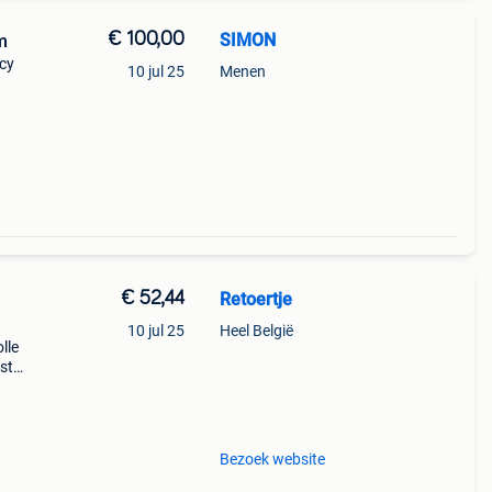
€ 100,00
SIMON
m
cy
10 jul 25
Menen
€ 52,44
Retoertje
10 jul 25
Heel België
lle
st
e
rieur
Bezoek website