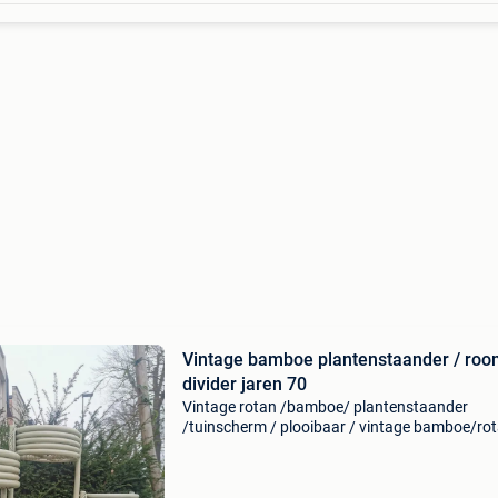
Vintage bamboe plantenstaander / ro
divider jaren 70
Vintage rotan /bamboe/ plantenstaander
/tuinscherm / plooibaar / vintage bamboe/ro
kamerscherm /room divider met plantenbak /
plantenrek / plantenstaander/ paravent /boho 
met gebogen bamboe /