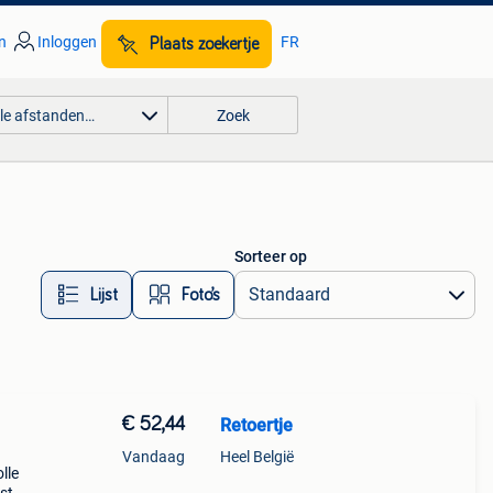
n
Inloggen
FR
Plaats zoekertje
lle afstanden…
Zoek
Sorteer op
Lijst
Foto’s
€ 52,44
Retoertje
Vandaag
Heel België
lle