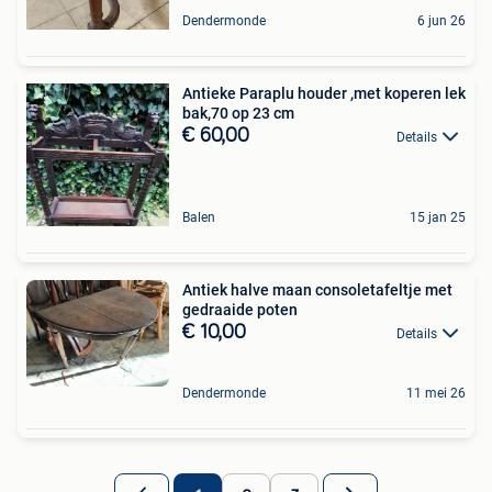
Dendermonde
6 jun 26
Antieke Paraplu houder ,met koperen lek
bak,70 op 23 cm
€ 60,00
Details
Balen
15 jan 25
Antiek halve maan consoletafeltje met
gedraaide poten
€ 10,00
Details
Dendermonde
11 mei 26