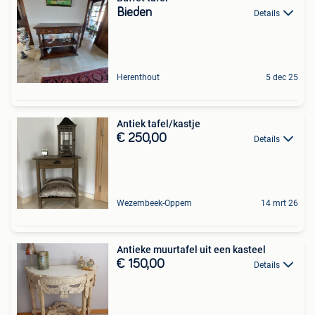
Bieden
Details
Herenthout
5 dec 25
Antiek tafel/kastje
€ 250,00
Details
Wezembeek-Oppem
14 mrt 26
Antieke muurtafel uit een kasteel
€ 150,00
Details