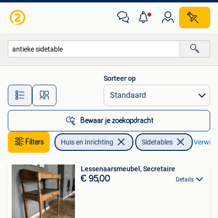
Tafels | Sidetables
Sorteer op
Alle afstanden…
Bewaar je zoekopdracht
Filters
Huis en Inrichting
Sidetables
Verwijde
Lessenaarsmeubel, Secretaire
€ 95,00
Details