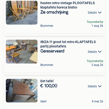
houten retro vintage PLOOITAFELS
klaptafels horeca bistro
Zie omschrijving
Details
Topzoekertje
Brummen
1 aug 26
IBIZA !!! groot lot retro KLAPTAFELS
partij plooitafels
Gereserveerd
Details
Topzoekertje
Brummen
3 aug 26
Eet tafel
€ 100,00
Details
Gent
9 mei 26