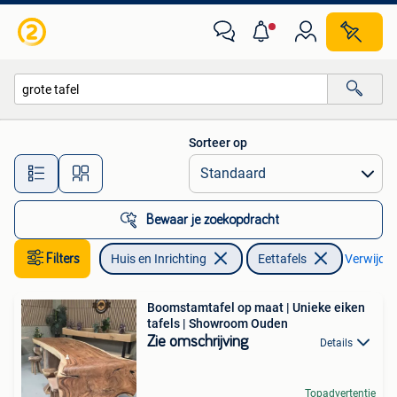
Tafels | Eettafels
Sorteer op
Alle afstanden…
Bewaar je zoekopdracht
Filters
Huis en Inrichting
Eettafels
Verwijder 
Boomstamtafel op maat | Unieke eiken
tafels | Showroom Ouden
Zie omschrijving
Details
Topadvertentie