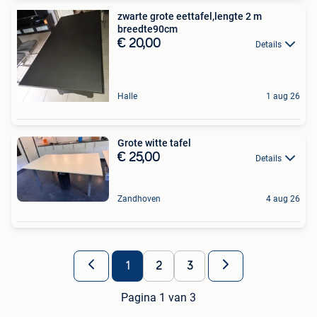
zwarte grote eettafel,lengte 2 m
breedte90cm
€ 20,00
Details
Halle
1 aug 26
Grote witte tafel
€ 25,00
Details
Zandhoven
4 aug 26
1
2
3
Pagina 1 van 3