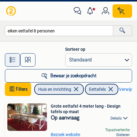
Tafels | Eettafels
Sorteer op
Alle afstanden…
Bewaar je zoekopdracht
Filters
Huis en Inrichting
Eettafels
Verwijder 
Grote eettafel 4 meter lang - Design
tafels op maat
Op aanvraag
Details
Topadvertentie
Bezoek website
Gisteren