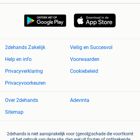
2dehands Zakelijk
Veilig en Succesvol
Help en info
Voorwaarden
Privacyverklaring
Cookiebeleid
Privacyvoorkeuren
Over 2dehands
Adevinta
Sitemap
2dehands is niet aansprakelijk voor (gevolg)schade die voortkomt
uit het gebruik van deze site, dan wel uit fouten of ontbrekende