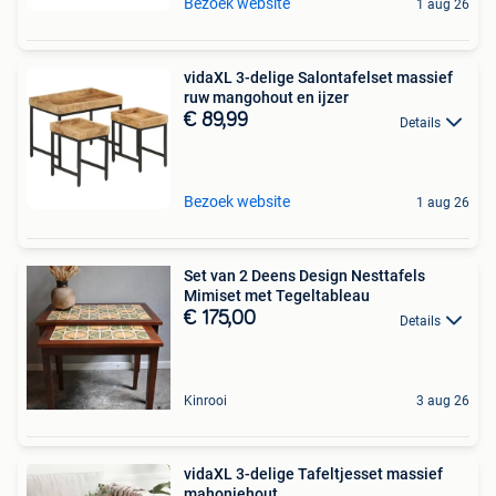
Bezoek website
1 aug 26
vidaXL 3-delige Salontafelset massief
ruw mangohout en ijzer
€ 89,99
Details
Bezoek website
1 aug 26
Set van 2 Deens Design Nesttafels
Mimiset met Tegeltableau
€ 175,00
Details
Kinrooi
3 aug 26
vidaXL 3-delige Tafeltjesset massief
mahoniehout