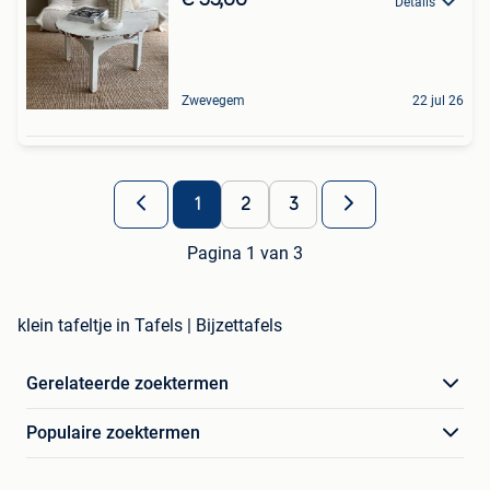
€ 55,00
Details
Zwevegem
22 jul 26
1
2
3
Pagina 1 van 3
klein tafeltje in Tafels | Bijzettafels
Gerelateerde zoektermen
Populaire zoektermen