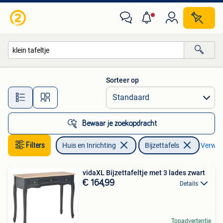
Tafels | Bijzettafels
Sorteer op
Alle afstanden…
Bewaar je zoekopdracht
Filters
Huis en Inrichting
Bijzettafels
Verwijd
vidaXL Bijzettafeltje met 3 lades zwart
€ 164,99
Details
Topadvertentie