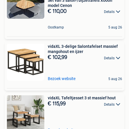
Set van 3 salon-/bijzettafels Xooon
model Cenon
€ 110,00
Details
Oostkamp
5 aug 26
vidaXL 3-delige Salontafelset massief
mangohout en ijzer
€ 102,99
Details
Bezoek website
5 aug 26
vidaXL Tafeltjesset 3 st massief hout
€ 115,99
Details