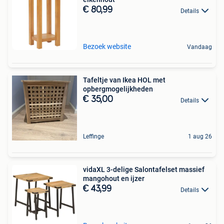
€ 80,99
Details
Bezoek website
Vandaag
Tafeltje van Ikea HOL met
opbergmogelijkheden
€ 35,00
Details
Leffinge
1 aug 26
vidaXL 3-delige Salontafelset massief
mangohout en ijzer
€ 43,99
Details