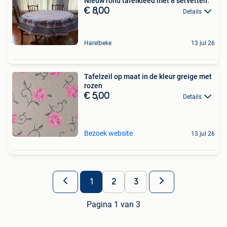
Nieuw rond tafelkleed met 8 servetten.
€ 8,00
Details
Harelbeke
13 jul 26
Tafelzeil op maat in de kleur greige met
rozen
€ 5,00
Details
Bezoek website
13 jul 26
1
2
3
Pagina 1 van 3