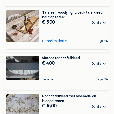
Tafelzeil woody light, Leuk tafelkleed
hout op tafel?
€ 5,00
Details
Bezoek website
9 jul 26
vintage rond tafelkleed
€ 4,00
Details
Zedelgem
9 jul 26
Rond tafelkleed met bloemen- en
bladpatronen
€ 15,00
Details