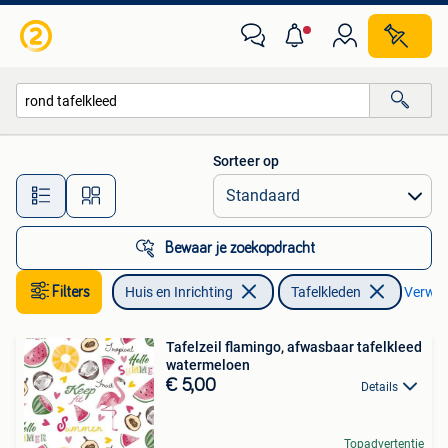
Tafelkleden
Sorteer op
Alle afstanden…
Bewaar je zoekopdracht
Filters
Huis en Inrichting
Tafelkleden
Verwijd
Tafelzeil flamingo, afwasbaar tafelkleed
watermeloen
€ 5,00
Details
Topadvertentie