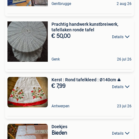
Gentbrugge
2 aug 26
Prachtig handwerk kunstbreiwerk,
tafellaken ronde tafel
€ 50,00
Details
Genk
26 jul 26
Kerst : Rond tafelkleed : Ø140cm 🎄
€ 7,99
Details
Antwerpen
23 jul 26
Doekjes
Bieden
Details