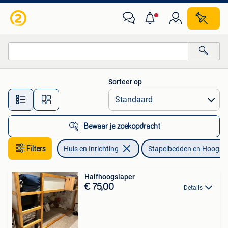
Slaapkamer | Stapelbedden en Hoogslapers
Sorteer op
Alle afstanden…
Bewaar je zoekopdracht
Filters
Huis en Inrichting
Stapelbedden en Hoogsl
Halfhoogslaper
€ 75,00
Details