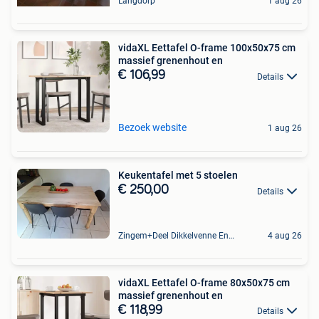
Langdorp
1 aug 26
vidaXL Eettafel O-frame 100x50x75 cm
massief grenenhout en
€ 106,99
Details
Bezoek website
1 aug 26
Keukentafel met 5 stoelen
€ 250,00
Details
Zingem+Deel Dikkelvenne En Nederzwalm-Hermelgem
4 aug 26
vidaXL Eettafel O-frame 80x50x75 cm
massief grenenhout en
€ 118,99
Details