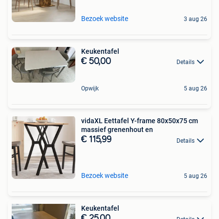
Bezoek website
3 aug 26
Keukentafel
€ 50,00
Details
Opwijk
5 aug 26
vidaXL Eettafel Y-frame 80x50x75 cm
massief grenenhout en
€ 115,99
Details
Bezoek website
5 aug 26
Keukentafel
€ 25,00