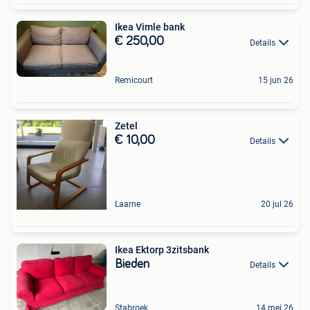
Ikea Vimle bank
€ 250,00
Details
Remicourt
15 jun 26
Zetel
€ 10,00
Details
Laarne
20 jul 26
Ikea Ektorp 3zitsbank
Bieden
Details
Stabroek
14 mei 26