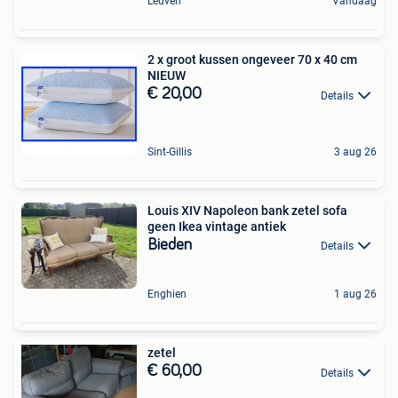
Leuven
Vandaag
2 x groot kussen ongeveer 70 x 40 cm
NIEUW
€ 20,00
Details
Sint-Gillis
3 aug 26
Louis XIV Napoleon bank zetel sofa
geen Ikea vintage antiek
Bieden
Details
Enghien
1 aug 26
zetel
€ 60,00
Details