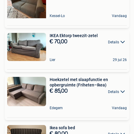
Kessel-Lo
Vandaag
IKEA Ektorp tweezit-zetel
€ 70,00
Details
Lier
29 jul 26
Hoekzetel met slaapfunctie en
opbergruimte (Friheten–Ikea)
€ 85,00
Details
Edegem
Vandaag
Ikea sofa bed
€ 80,00