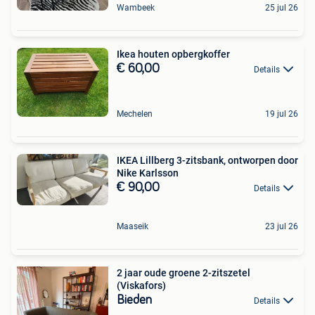
Wambeek
25 jul 26
Ikea houten opbergkoffer
€ 60,00
Details
Mechelen
19 jul 26
IKEA Lillberg 3-zitsbank, ontworpen door
Nike Karlsson
€ 90,00
Details
Maaseik
23 jul 26
2 jaar oude groene 2-zitszetel
(Viskafors)
Bieden
Details