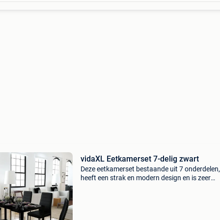
vidaXL Eetkamerset 7-delig zwart
Deze eetkamerset bestaande uit 7 onderdelen,
heeft een strak en modern design en is zeer
geschikt voor wie een vleugje stijl en elegantie 
toevoegen aan het interieur. Het tafelblad is
gemaakt van