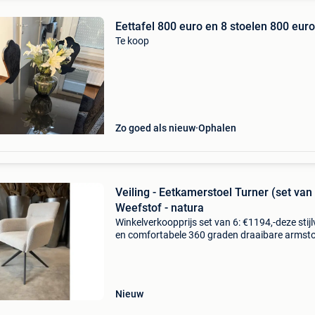
Eettafel 800 euro en 8 stoelen 800 euro
Te koop
Zo goed als nieuw
Ophalen
Veiling - Eetkamerstoel Turner (set van
Weefstof - natura
Winkelverkoopprijs set van 6: €1194,-deze stijl
en comfortabele 360 graden draaibare armst
met return functie zijn de perfecte toevoeging
elk interieur. Met zijn moderne design, een
Nieuw