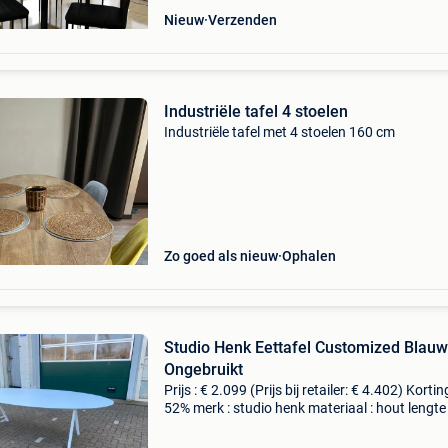
Nieuw
Verzenden
Industriële tafel 4 stoelen
Industriële tafel met 4 stoelen 160 cm
Zo goed als nieuw
Ophalen
Studio Henk Eettafel Customized Blauw
Ongebruikt
Prijs : € 2.099 (Prijs bij retailer: € 4.402) Korting
52% merk : studio henk materiaal : hout lengte
cm breedte : 280 cm hoogte : 75 cm levering : z
ophalen of thuisbezorging moge