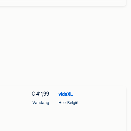
€ 411,99
vidaXL
Vandaag
Heel België
wil