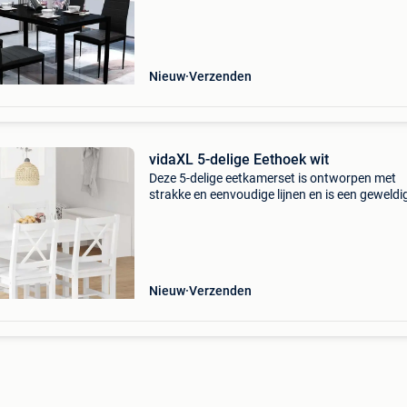
toevoegen aan je interieur. Het tafelblad is g
va
Nieuw
Verzenden
vidaXL 5-delige Eethoek wit
Deze 5-delige eetkamerset is ontworpen met
strakke en eenvoudige lijnen en is een geweldi
keuze voor je eetkamer of keuken. De simpele
elegantie van deze eethoek maakt iedere maalt
speciaal. Deze
Nieuw
Verzenden