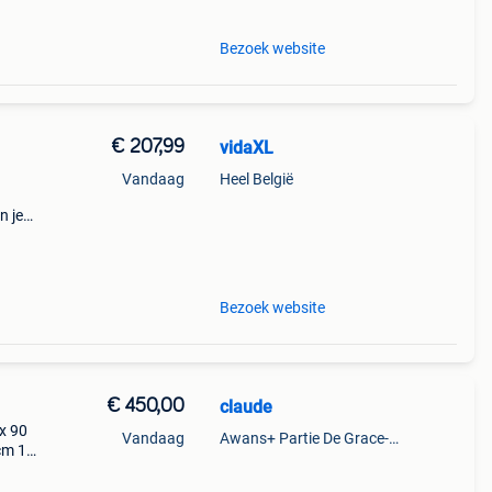
Bezoek website
€ 207,99
vidaXL
Vandaag
Heel België
n je
ats
unch.
Bezoek website
€ 450,00
claude
x 90
Vandaag
Awans+ Partie De Grace-Hollogne
cm 1
00 cm
90 cm