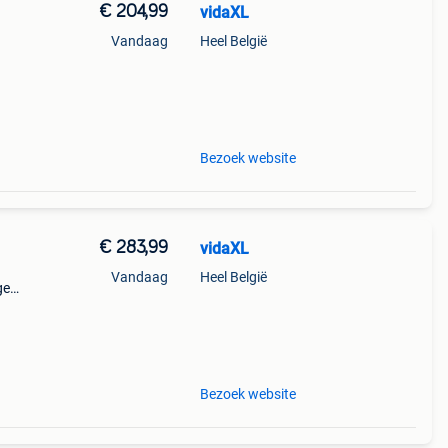
€ 204,99
vidaXL
Vandaag
Heel België
e wil
emaakt
Bezoek website
€ 283,99
vidaXL
Vandaag
Heel België
ge
ijd
Bezoek website