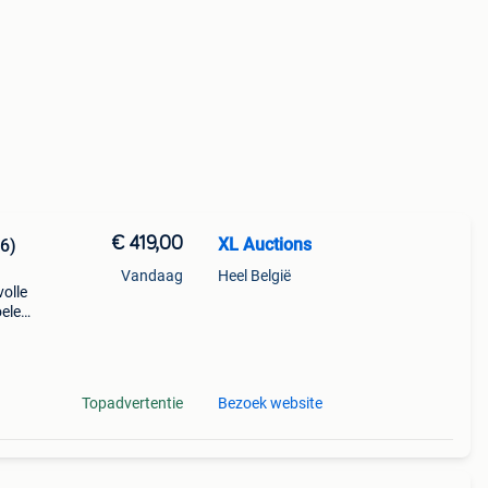
€ 419,00
XL Auctions
 6)
Vandaag
Heel België
volle
oelen
 aan
Topadvertentie
Bezoek website