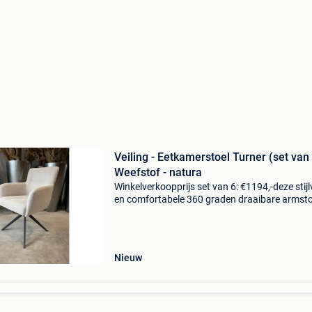
Veiling - Eetkamerstoel Turner (set van
Weefstof - natura
Winkelverkoopprijs set van 6: €1194,-deze stijl
en comfortabele 360 graden draaibare armst
met return functie zijn de perfecte toevoeging
elk interieur. Met zijn moderne design, een
Nieuw