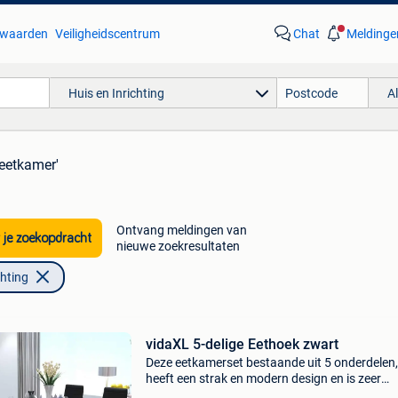
waarden
Veiligheidscentrum
Chat
Meldinge
Huis en Inrichting
A
'eetkamer'
Ontvang meldingen van
 je zoekopdracht
nieuwe zoekresultaten
chting
vidaXL 5-delige Eethoek zwart
Deze eetkamerset bestaande uit 5 onderdelen,
heeft een strak en modern design en is zeer
geschikt voor als je een vleugje stijl en eleganti