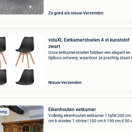
Zo goed als nieuw
Verzenden
vidaXL Eetkamerstoelen 4 st kunststof
zwart
Onze eetkamerstoelen hebben een elegant en
tijdloos ontwerp, waardoor ze prachtig staan i
keuken of eetkamer. Ze vormen een ideale pla
om rustig te lezen of om te genieten van een l
De sto
Nieuw
Verzenden
Eikenhouten eetkamer
 weg
Volledig eikenhouten eetkamer 1 tafel 200 cm 
cm 6 stoelen 1 vitrine l 100 cm h 190 cm d 50 
kast l 100 cm h 190 cm d 50 cm 1 barkast l 1
h 190 cm d 50 cm 1 halfopen kast l 50 cm h 1