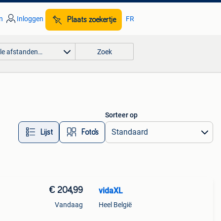
n
Inloggen
FR
Plaats zoekertje
lle afstanden…
Zoek
Sorteer op
Lijst
Foto’s
€ 204,99
vidaXL
Vandaag
Heel België
e wil