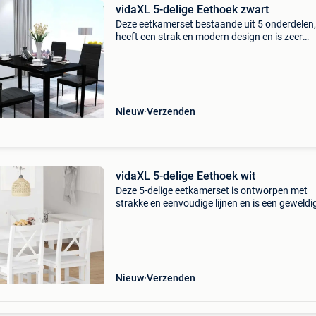
vidaXL 5-delige Eethoek zwart
Deze eetkamerset bestaande uit 5 onderdelen,
heeft een strak en modern design en is zeer
geschikt voor als je een vleugje stijl en eleganti
toevoegen aan je interieur. Het tafelblad is g
va
Nieuw
Verzenden
vidaXL 5-delige Eethoek wit
Deze 5-delige eetkamerset is ontworpen met
strakke en eenvoudige lijnen en is een geweldi
keuze voor je eetkamer of keuken. De simpele
elegantie van deze eethoek maakt iedere maalt
speciaal. Deze
Nieuw
Verzenden