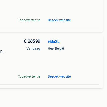
emaakt
Topadvertentie
Bezoek website
€ 283,99
vidaXL
Vandaag
Heel België
ge
ijd
Topadvertentie
Bezoek website