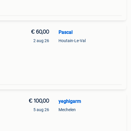
€ 60,00
Pascal
2 aug 26
Houtain-Le-Val
€ 100,00
yeghigarm
5 aug 26
Mechelen