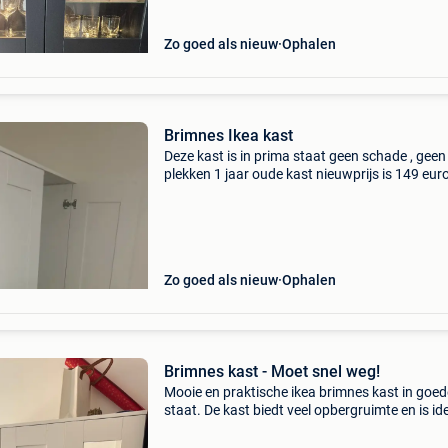
Zo goed als nieuw
Ophalen
Brimnes Ikea kast
Deze kast is in prima staat geen schade , geen
plekken 1 jaar oude kast nieuwprijs is 149 eur
Zo goed als nieuw
Ophalen
Brimnes kast - Moet snel weg!
Mooie en praktische ikea brimnes kast in goed
staat. De kast biedt veel opbergruimte en is id
voor kleding, linnengoed of andere spullen. Da
het strakke en tijdloze ontwerp past hij in vrijw