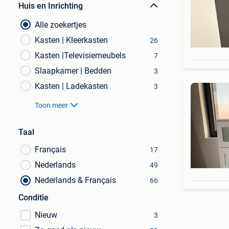
Huis en Inrichting
Alle zoekertjes
Kasten | Kleerkasten
26
Kasten |Televisiemeubels
7
Slaapkamer | Bedden
3
Kasten | Ladekasten
3
Toon meer
Taal
Français
17
Nederlands
49
Nederlands & Français
66
Conditie
Nieuw
3