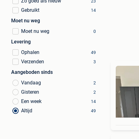
Zo goed als nieuw
23
Gebruikt
14
Moet nu weg
Moet nu weg
0
Levering
Ophalen
49
Verzenden
3
Aangeboden sinds
Vandaag
2
Gisteren
2
Een week
14
Altijd
49