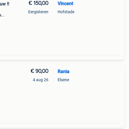
€ 150,00
Vincent
uw !!
Eergisteren
Hofstade
a
o
en en
€ 90,00
Rania
4 aug 26
Elsene