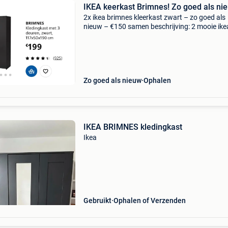
IKEA keerkast Brimnes! Zo goed als nie
2x ikea brimnes kleerkast zwart – zo goed als
nieuw – €150 samen beschrijving: 2 mooie ike
brimnes kleerkasten met 3 deuren, zwart en z
goed als nieuw. Ze zijn zeer netjes onderhoud
verker
Zo goed als nieuw
Ophalen
IKEA BRIMNES kledingkast
Ikea
Gebruikt
Ophalen of Verzenden