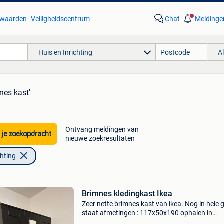
waarden
Veiligheidscentrum
Chat
Meldinge
Huis en Inrichting
A
nes kast'
Ontvang meldingen van
 je zoekopdracht
nieuwe zoekresultaten
chting
Brimnes kledingkast Ikea
Zeer nette brimnes kast van ikea. Nog in hele
staat afmetingen : 117x50x190 ophalen in
hoogstraten