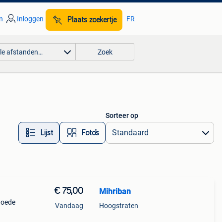
n
Inloggen
FR
Plaats zoekertje
lle afstanden…
Zoek
Sorteer op
Lijst
Foto’s
€ 75,00
Mihriban
 goede
Vandaag
Hoogstraten