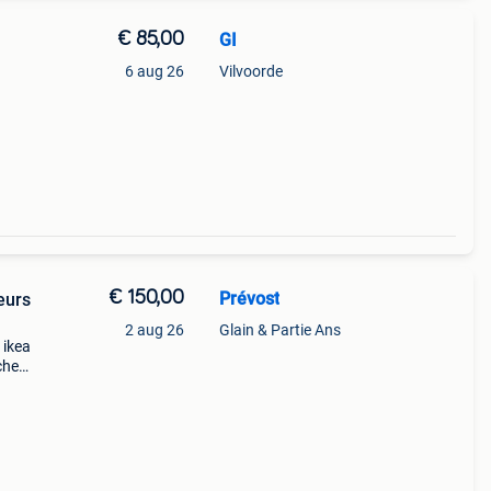
€ 85,00
GI
6 aug 26
Vilvoorde
€ 150,00
Prévost
eurs
2 aug 26
Glain & Partie Ans
 ikea
che