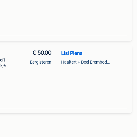
€ 50,00
Lisl Piens
eft
Eergisteren
Haaltert + Deel Erembodegem
kje