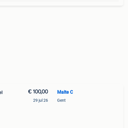
€ 100,00
Maite C
el
29 jul 26
Gent