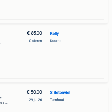
€ 85,00
Kelly
Gisteren
Kuurne
o
€ 50,00
S Betonviel
e
29 jul 26
Turnhout
eaal
nkzij