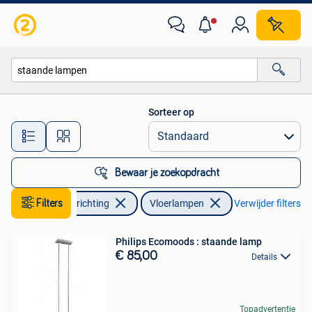
Lampen | Vloerlampen
Sorteer op
Alle afstanden…
Bewaar je zoekopdracht
Huis en Inrichting
Filters
Vloerlampen
Verwijder filters
Philips Ecomoods : staande lamp
€ 85,00
Details
Topadvertentie