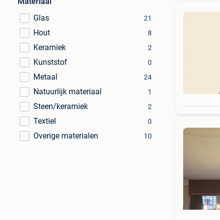
Materiaal
Glas
21
Hout
8
Keramiek
2
Kunststof
0
Metaal
24
Natuurlijk materiaal
1
Steen/keramiek
2
Textiel
0
Overige materialen
10