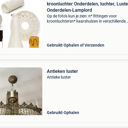
kroonluchter Onderdelen, luchter, Luste
Onderdelen-Lamplord
Op de foto's kun je zien: n* fittingen voor
kroonluchtersn* kaarshulzen in verschillende
kleuren en lengtesn* kroonluchter spelden (in
verschillende kleuren en lengtes, ook ringetjes
nietjes)n*
Gebruikt
Ophalen of Verzenden
Antieken luster
Antieke luster
Gebruikt
Ophalen