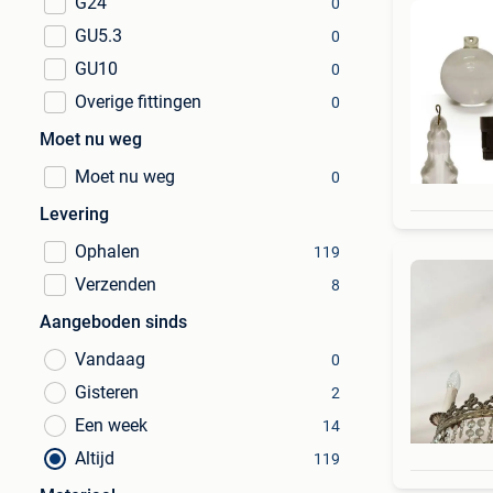
G24
0
GU5.3
0
GU10
0
Overige fittingen
0
Moet nu weg
Moet nu weg
0
Levering
Ophalen
119
Verzenden
8
Aangeboden sinds
Vandaag
0
Gisteren
2
Een week
14
Altijd
119