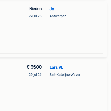
Bieden
Jo
29 jul 26
Antwerpen
€ 35,00
Lars VL
29 jul 26
Sint-Katelijne-Waver