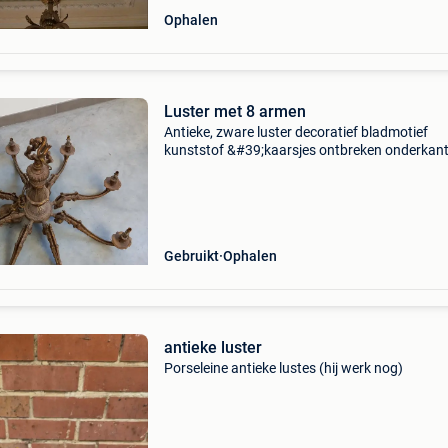
Ophalen
Luster met 8 armen
Antieke, zware luster decoratief bladmotief
kunststof &#39;kaarsjes ontbreken onderkan
ontbreekt waarschijnlijk messing waarschijnlij
e14-fitting
Gebruikt
Ophalen
antieke luster
Porseleine antieke lustes (hij werk nog)