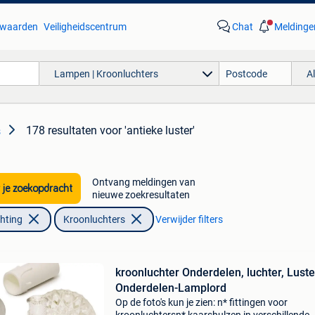
waarden
Veiligheidscentrum
Chat
Meldinge
Lampen | Kroonluchters
A
178 resultaten
voor 'antieke luster'
s
Ontvang meldingen van
 je zoekopdracht
nieuwe zoekresultaten
chting
Kroonluchters
Verwijder filters
kroonluchter Onderdelen, luchter, Luste
Onderdelen-Lamplord
Op de foto's kun je zien: n* fittingen voor