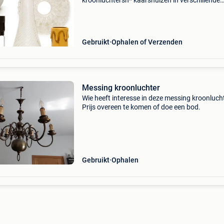
kroonluchtersn* kaarshulzen in verschillende
kleuren en lengtesn* kroonluchter spelden (in
verschillende kleuren en lengtes, ook ringetjes
nietjes)n*
Gebruikt
Ophalen of Verzenden
Messing kroonluchter
Wie heeft interesse in deze messing kroonlucht
Prijs overeen te komen of doe een bod.
Gebruikt
Ophalen