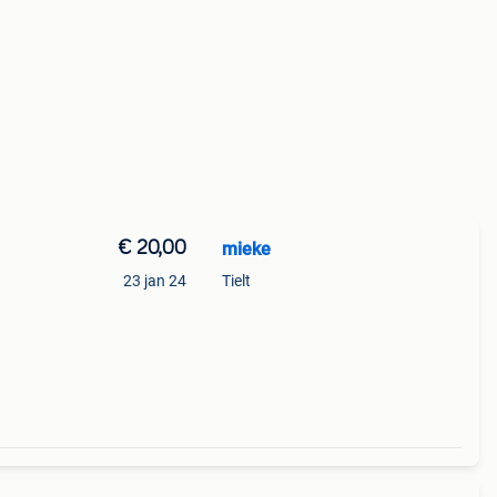
€ 20,00
mieke
23 jan 24
Tielt