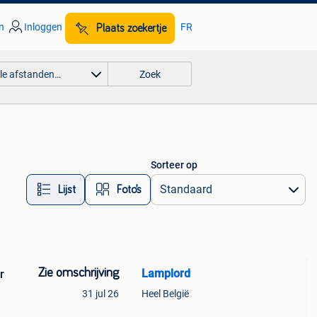
n
Inloggen
FR
Plaats zoekertje
lle afstanden…
Zoek
Sorteer op
Lijst
Foto’s
Zie omschrijving
Lamplord
r
31 jul 26
Heel België