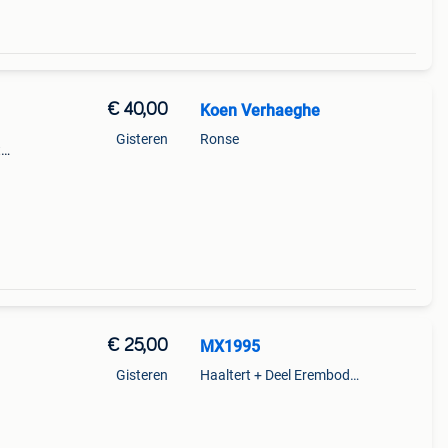
€ 40,00
Koen Verhaeghe
Gisteren
Ronse
t
k
€ 25,00
MX1995
Gisteren
Haaltert + Deel Erembodegem