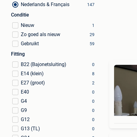
Nederlands & Français
147
Conditie
Nieuw
1
Zo goed als nieuw
29
Gebruikt
59
Fitting
B22 (Bajonetsluiting)
0
E14 (klein)
8
E27 (groot)
2
E40
0
G4
0
G9
0
G12
0
G13 (TL)
0