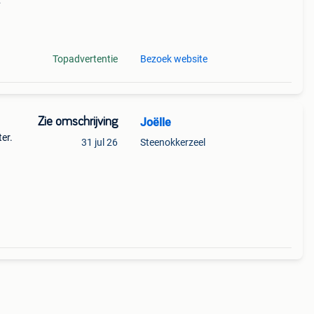
 en
Topadvertentie
Bezoek website
Zie omschrijving
Joëlle
er.
31 jul 26
Steenokkerzeel