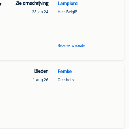
Zie omschrijving
Lamplord
r
23 jan 24
Heel België
 en
Bezoek website
Bieden
Femke
1 aug 26
Geetbets