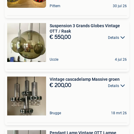
Pittem
30 jul 26
Suspension 3 Grands Globes Vintage
OTT / Raak
€ 550,00
Details
Uccle
4 jul 26
Vintage cascadelamp Massive groen
€ 200,00
Details
Brugge
18 mrt 26
Pendant Lamp Vintage OTT Lampe