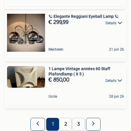
🪐 Elegante Reggiani Eyeball Lamp 🪐
€ 299,99
Details
Mechelen
21 jun 26
1 Lampe Vintage années 60 Staff
Plafondlamp ( X 5 )
€ 850,00
Details
Uccle
28 jun 26
1
2
3