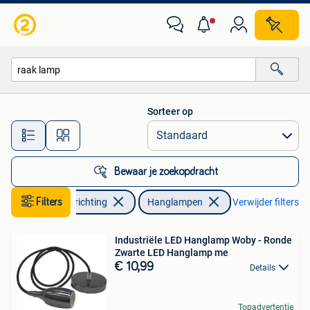
Lampen | Hanglampen
Sorteer op
Alle afstanden…
Bewaar je zoekopdracht
Huis en Inrichting
Filters
Hanglampen
Verwijder filters
Industriële LED Hanglamp Woby - Ronde
Zwarte LED Hanglamp me
€ 10,99
Details
Topadvertentie