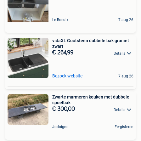
Le Roeulx
7 aug 26
vidaXL Gootsteen dubbele bak graniet
zwart
€ 264,99
Details
Bezoek website
7 aug 26
Zwarte marmeren keuken met dubbele
spoelbak
€ 300,00
Details
Jodoigne
Eergisteren