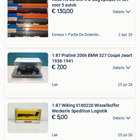
voor 5 auto's
€ 130,00
Details
Esneux + Partie De Dolembreux
2 apr 26
1:87 Praliné 2006 BMW 327 Coupé zwart
1938-1941
€ 7,00
Details
Lier
25 jul 26
1:87 Wiking 0180220 Wisselkoffer
Weckerle Spedition Logistik
€ 5,00
Details
Lier
25 jul 26