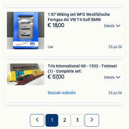
1:87 Wiking set WFG Westfälische
Ferngas AG VW T4 Golf BMW
€ 18,00
Details
Lier
25 jul 26
Trix International H0 - 1532 - Treinset
(1) - Complete set:
€ 57,00
Details
Bezoek website
25 jul 26
1
2
3