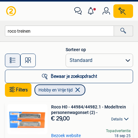
Hobby en Vrije tijd
Sorteer op
Alle afstanden…
Bewaar je zoekopdracht
Filters
Hobby en Vrije tijd
Roco H0 - 44984/44982.1 - Modeltrein
personenwagonset (2) -
€ 29,00
Details
Topadvertentie
Bezoek website
18 sep 25