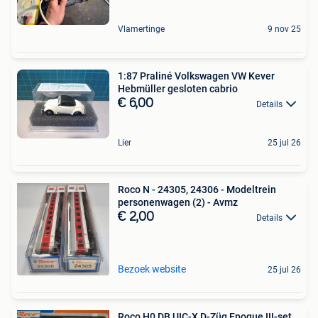
Vlamertinge
9 nov 25
1:87 Praliné Volkswagen VW Kever
Hebmüller gesloten cabrio
€ 6,00
Details
Lier
25 jul 26
Roco N - 24305, 24306 - Modeltrein
personenwagen (2) - Avmz
€ 2,00
Details
Bezoek website
25 jul 26
Roco H0 DB UIC-X D-Züg Epoque III-set