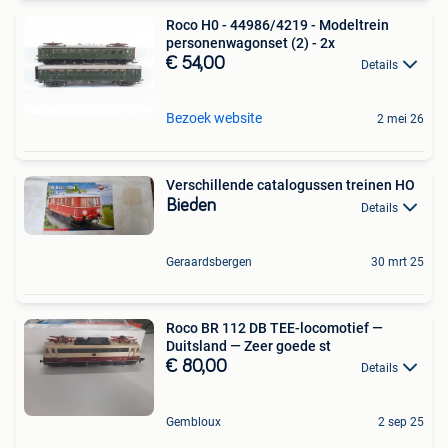
Roco H0 - 44986/4219 - Modeltrein
personenwagonset (2) - 2x
€ 54,00
Details
Bezoek website
2 mei 26
Verschillende catalogussen treinen HO
Bieden
Details
Geraardsbergen
30 mrt 25
Roco BR 112 DB TEE-locomotief —
Duitsland — Zeer goede st
€ 80,00
Details
Gembloux
2 sep 25