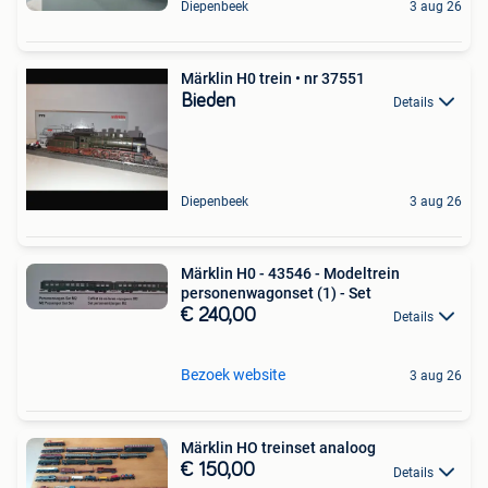
Diepenbeek
3 aug 26
Märklin H0 trein • nr 37551
Bieden
Details
Diepenbeek
3 aug 26
Märklin H0 - 43546 - Modeltrein
personenwagonset (1) - Set
€ 240,00
Details
Bezoek website
3 aug 26
Märklin HO treinset analoog
€ 150,00
Details