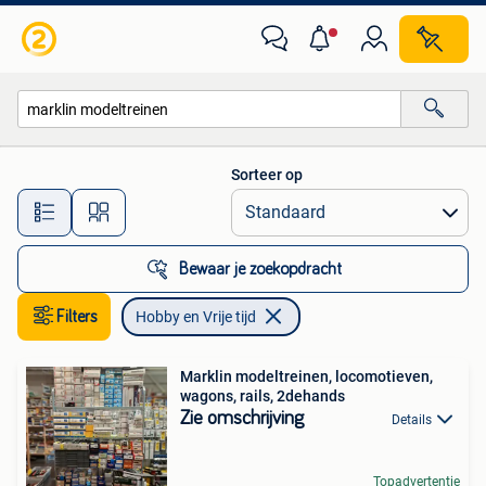
Hobby en Vrije tijd
Sorteer op
Alle afstanden…
Bewaar je zoekopdracht
Filters
Hobby en Vrije tijd
Marklin modeltreinen, locomotieven,
wagons, rails, 2dehands
Zie omschrijving
Details
Topadvertentie