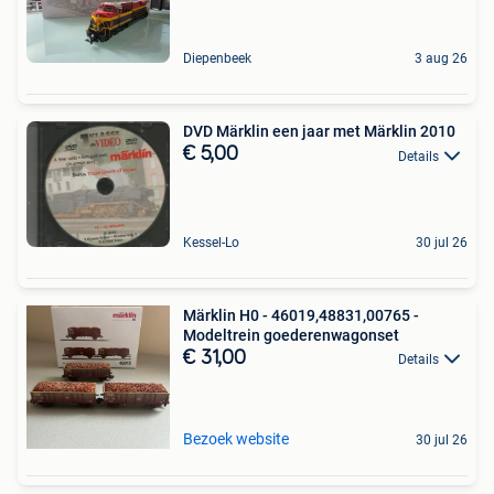
Diepenbeek
3 aug 26
DVD Märklin een jaar met Märklin 2010
€ 5,00
Details
Kessel-Lo
30 jul 26
Märklin H0 - 46019,48831,00765 -
Modeltrein goederenwagonset
€ 31,00
Details
Bezoek website
30 jul 26