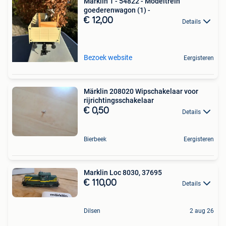
Märklin 1 - 54822 - Modeltrein
goederenwagon (1) -
€ 12,00
Details
Bezoek website
Eergisteren
Märklin 208020 Wipschakelaar voor
rijrichtingsschakelaar
€ 0,50
Details
Bierbeek
Eergisteren
Marklin Loc 8030, 37695
€ 110,00
Details
Dilsen
2 aug 26