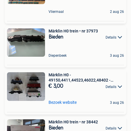
Vliermaal
2 aug 26
Märklin H0 trein • nr 37973
Bieden
Details
Diepenbeek
3 aug 26
Märklin H0 -
49150,4411,44523,46022,48402 -
Modeltrein
€ 3,00
Details
Bezoek website
3 aug 26
Märklin H0 trein • nr 38442
Bieden
Details